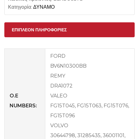
Κατηγορία:
ΔΥΝΑΜΟ
ΕΠΙΠΛΈΟΝ ΠΛΗΡΟΦΟΡΊΕΣ
FORD
BV6N10300BB
REMY
DRA1072
O.E
VALEO
NUMBERS:
FG15T045, FG15T063, FG15T076,
FG15T096
VOLVO
30644798, 31285435, 36001101,