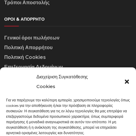
Τρόποι Αποστολής
ΌΡΟΙ & ΑΠΌΡΡΗΤΟ
Γενικοί όροι πωλήσεων
Πολιτική Απορρήτου
Πολιτική Cookies
Επεξεργασία Δεδομένων
Διαχείριση Συγκατάθεσης
ΣΤΟΙΧΕΊΑ ΕΠΙΚΟΙΝΩΝΊΑΣ
Cookies
Για να παρέχουμε την καλύτερη εμπειρία, χρησιμοποιούμε τεχνολογίες όπως
info@gowithraw.gr
cookies για την αποθήκευση ή/και την πρόσβαση σε πληροφορίες
συσκευών. Η συγκατάθεση για τις εν λόγω τεχνολογίες θα μας επιτρέψει να
24310 35062
επεξεργαστούμε δεδομένα προσωπικού χαρακτήρα, όπως συμπεριφορά
περιήγησης ή μοναδικά αναγνωριστικά σε αυτόν τον ιστότοπο. Η μη
Δευ. - Παρ. 08:00 - 20:00
συγκατάθεση ή η ανάκληση της συγκατάθεσης, μπορεί να επηρεάσει
αρνητικά ορισμένες λειτουργίες και δυνατότητες.