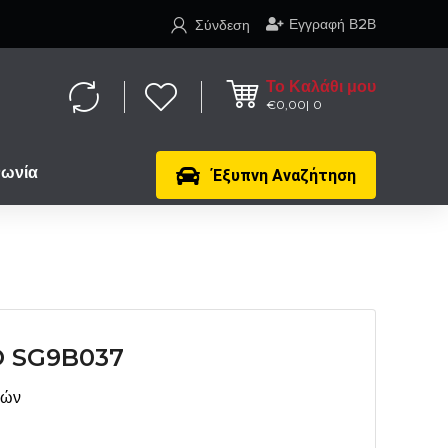
Εγγραφή Β2Β
Σύνδεση
Το Καλάθι μου
€
0,00
0
νωνία
Έξυπνη Αναζήτηση
 SG9B037
μών