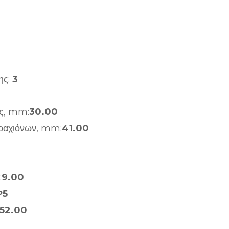
ης:
3
ς, mm:
30.00
ραχιόνων, mm:
41.00
:
9.00
Ρ5
52.00