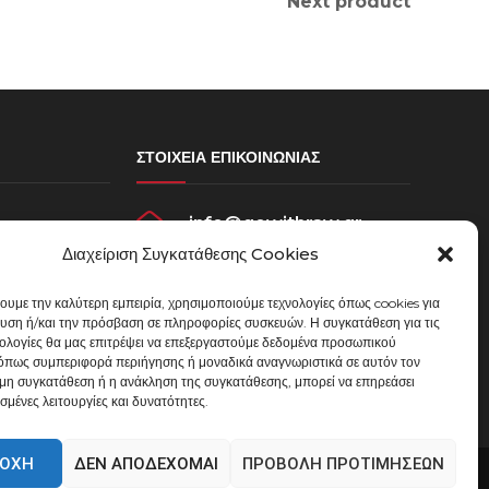
Next product
ΣΤΟΙΧΕΊΑ ΕΠΙΚΟΙΝΩΝΊΑΣ
info@gowithraw.gr
σεων
Διαχείριση Συγκατάθεσης Cookies
ου
24310 35062
χουμε την καλύτερη εμπειρία, χρησιμοποιούμε τεχνολογίες όπως cookies για
Δευ. - Παρ. 08:00 - 20:00
υση ή/και την πρόσβαση σε πληροφορίες συσκευών. Η συγκατάθεση για τις
μένων
νολογίες θα μας επιτρέψει να επεξεργαστούμε δεδομένα προσωπικού
όπως συμπεριφορά περιήγησης ή μοναδικά αναγνωριστικά σε αυτόν τον
 μη συγκατάθεση ή η ανάκληση της συγκατάθεσης, μπορεί να επηρεάσει
σμένες λειτουργίες και δυνατότητες.
ΟΧΉ
ΔΕΝ ΑΠΟΔΈΧΟΜΑΙ
ΠΡΟΒΟΛΉ ΠΡΟΤΙΜΉΣΕΩΝ