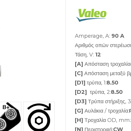
Amperage, A:
90 A
Αριθμός οπών στερέωσ
Τάση, V:
12
[A]
Απόσταση τροχαλία
[C]
Απόσταση μεταξύ β
[D1]
τρύπα, 1:
8.50
[D2]
τρύπα, 2:
8.50
[D3]
Τρύπα στήριξης, 3
[G]
Αυλάκια / τροχαλία:
[H]
Τροχαλία OD, mm:
[N]
Περιστροφή:
CW