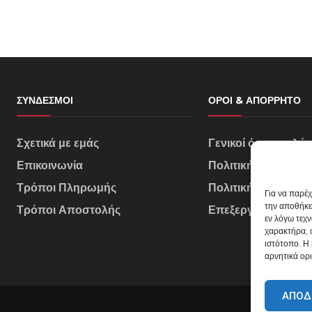
ΣΎΝΔΕΣΜΟΙ
ΌΡΟΙ & ΑΠΌΡΡΗΤΟ
Σχετικά με εμάς
Γενικοί όροι πωλή
Επικοινωνία
Πολιτική Απορρήτ
Τρόποι Πληρωμής
Πολιτική Cookies
Για να παρέ
την αποθήκε
Τρόποι Αποστολής
Επεξεργασία Δεδο
εν λόγω τεχ
χαρακτήρα, 
ιστότοπο. Η
αρνητικά ορι
ΑΠΟΔ