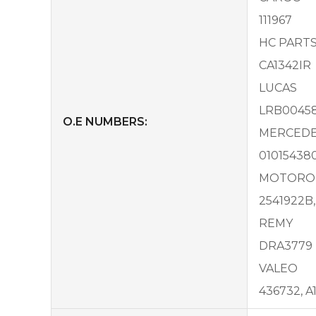
111967
HC PART
CA1342IR
LUCAS
LRB00458
O.E NUMBERS:
MERCEDE
010154380
MOTORO
2541922B,
REMY
DRA3779
VALEO
436732, A