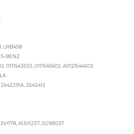
S
, LRB458
S-BENZ
2, 0111543502, 0111545602, A0121544502
LA
 2542291A, 2542412
13VI178, A13VI237, SG9B037