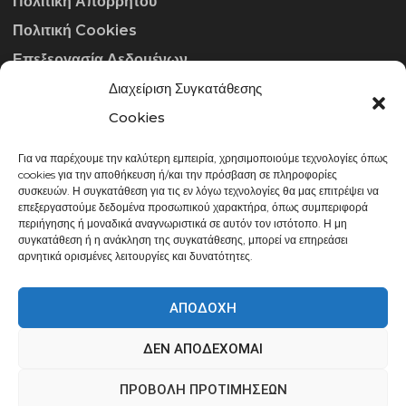
Πολιτική Απορρήτου
Πολιτική Cookies
Επεξεργασία Δεδομένων
Διαχείριση Συγκατάθεσης
ΣΤΟΙΧΕΊΑ ΕΠΙΚΟΙΝΩΝΊΑΣ
Cookies
Για να παρέχουμε την καλύτερη εμπειρία, χρησιμοποιούμε τεχνολογίες όπως
info@gowithraw.gr
cookies για την αποθήκευση ή/και την πρόσβαση σε πληροφορίες
συσκευών. Η συγκατάθεση για τις εν λόγω τεχνολογίες θα μας επιτρέψει να
24310 35062
επεξεργαστούμε δεδομένα προσωπικού χαρακτήρα, όπως συμπεριφορά
περιήγησης ή μοναδικά αναγνωριστικά σε αυτόν τον ιστότοπο. Η μη
Δευ. - Παρ. 08:00 - 20:00
συγκατάθεση ή η ανάκληση της συγκατάθεσης, μπορεί να επηρεάσει
αρνητικά ορισμένες λειτουργίες και δυνατότητες.
ΑΠΟΔΟΧΉ
ΔΕΝ ΑΠΟΔΈΧΟΜΑΙ
gowithraw.gr © 2020 | Powered by
Datech
ΠΡΟΒΟΛΉ ΠΡΟΤΙΜΉΣΕΩΝ