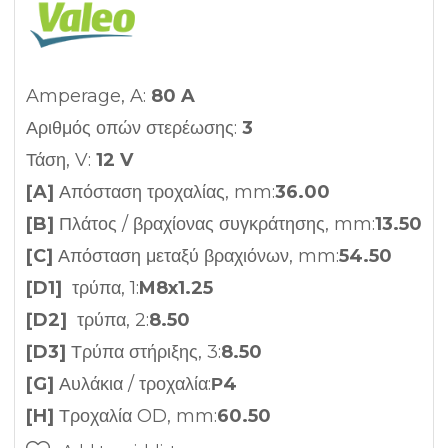
Amperage, A:
80 A
Αριθμός οπών στερέωσης:
3
Τάση, V:
12 V
[A]
Απόσταση τροχαλίας, mm:
36.00
[B]
Πλάτος / βραχίονας συγκράτησης, mm:
13.50
[C]
Απόσταση μεταξύ βραχιόνων, mm:
54.50
[D1]
τρύπα, 1:
M8x1.25
[D2]
τρύπα, 2:
8.50
[D3]
Τρύπα στήριξης, 3:
8.50
[G]
Αυλάκια / τροχαλία:
Ρ4
[H]
Τροχαλία OD, mm:
60.50