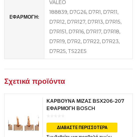
VALEO
188839, D7G26, D7R1, D7R11,
EΦΑΡΜΟΓΗ:
D7R12, D7R127, D7R13, D7R15,
D7R151, D7R16, D7R17, D7R18,
D7R19, D7R2, D7R22, D7R23,
D7R25, TS22E5
Σχετικά προϊόντα
ΚΑΡΒΟΥΝΑ ΜΙΖΑΣ BSX206-207
ΕΦΑΡΜΟΓΗ BOSCH
ΔΙΑΒΆΣΤΕ ΠΕΡΙΣΣΌΤΕΡΑ