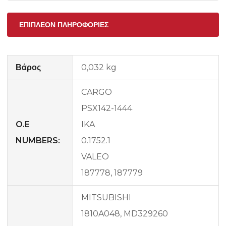
ΕΠΙΠΛΈΟΝ ΠΛΗΡΟΦΟΡΊΕΣ
Βάρος
0,032 kg
CARGO
PSX142-1444
O.E
IKA
NUMBERS:
0.1752.1
VALEO
187778, 187779
MITSUBISHI
1810A048, MD329260