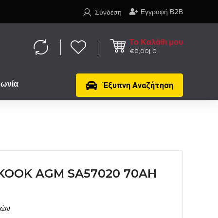
Εγγραφή Β2Β
Σύνδεση
Το Καλάθι μου
€
0,00
0
νωνία
Έξυπνη Αναζήτηση
KOOK AGM SA57020 70AH
μών