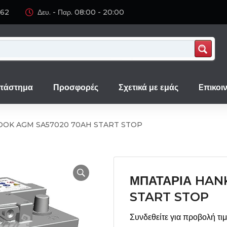
062
Δευ. - Παρ. 08:00 - 20:00
τάστημα
Προσφορές
Σχετικά με εμάς
Eπικοι
OOK AGM SA57020 70AH START STOP
ΜΠΑΤΑΡΙΑ HAN
START STOP
Συνδεθείτε για προβολή τι