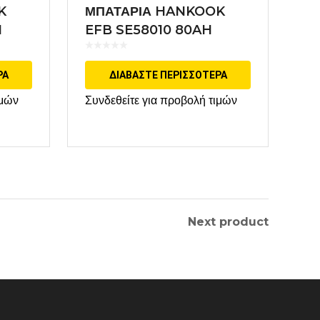
K
ΜΠΑΤΑΡΙΑ HANKOOK
H
EFB SE58010 80AH
START STOP
ΡΑ
ΔΙΑΒΆΣΤΕ ΠΕΡΙΣΣΌΤΕΡΑ
ιμών
Συνδεθείτε για προβολή τιμών
Next product