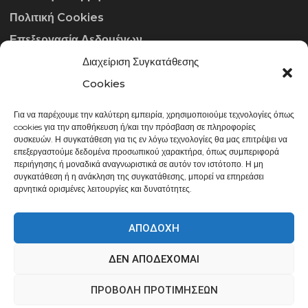
Πολιτική Cookies
Επεξεργασία Δεδομένων
Διαχείριση Συγκατάθεσης
ΣΤΟΙΧΕΊΑ ΕΠΙΚΟΙΝΩΝΊΑΣ
Cookies
Για να παρέχουμε την καλύτερη εμπειρία, χρησιμοποιούμε τεχνολογίες όπως
info@gowithraw.gr
cookies για την αποθήκευση ή/και την πρόσβαση σε πληροφορίες
συσκευών. Η συγκατάθεση για τις εν λόγω τεχνολογίες θα μας επιτρέψει να
24310 35062
επεξεργαστούμε δεδομένα προσωπικού χαρακτήρα, όπως συμπεριφορά
περιήγησης ή μοναδικά αναγνωριστικά σε αυτόν τον ιστότοπο. Η μη
Δευ. - Παρ. 08:00 - 20:00
συγκατάθεση ή η ανάκληση της συγκατάθεσης, μπορεί να επηρεάσει
αρνητικά ορισμένες λειτουργίες και δυνατότητες.
ΑΠΟΔΟΧΉ
ΔΕΝ ΑΠΟΔΈΧΟΜΑΙ
gowithraw.gr © 2020 | Powered by
Datech
ΠΡΟΒΟΛΉ ΠΡΟΤΙΜΉΣΕΩΝ