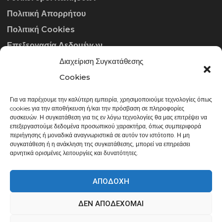
Πολιτική Απορρήτου
Πολιτική Cookies
Επεξεργασία Δεδομένων
Διαχείριση Συγκατάθεσης
ΣΤΟΙΧΕΊΑ ΕΠΙΚΟΙΝΩΝΊΑΣ
Cookies
Για να παρέχουμε την καλύτερη εμπειρία, χρησιμοποιούμε τεχνολογίες όπως
info@gowithraw.gr
cookies για την αποθήκευση ή/και την πρόσβαση σε πληροφορίες
συσκευών. Η συγκατάθεση για τις εν λόγω τεχνολογίες θα μας επιτρέψει να
24310 35062
επεξεργαστούμε δεδομένα προσωπικού χαρακτήρα, όπως συμπεριφορά
περιήγησης ή μοναδικά αναγνωριστικά σε αυτόν τον ιστότοπο. Η μη
Δευ. - Παρ. 08:00 - 20:00
συγκατάθεση ή η ανάκληση της συγκατάθεσης, μπορεί να επηρεάσει
αρνητικά ορισμένες λειτουργίες και δυνατότητες.
ΑΠΟΔΟΧΉ
ΔΕΝ ΑΠΟΔΈΧΟΜΑΙ
gowithraw.gr © 2020 | Powered by
Datech