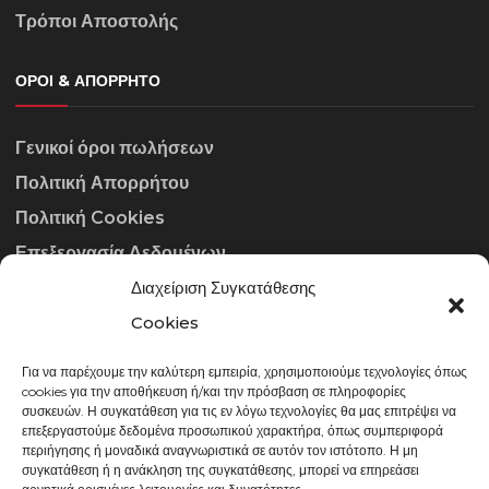
Τρόποι Αποστολής
ΌΡΟΙ & ΑΠΌΡΡΗΤΟ
Γενικοί όροι πωλήσεων
Πολιτική Απορρήτου
Πολιτική Cookies
Επεξεργασία Δεδομένων
Διαχείριση Συγκατάθεσης
ΣΤΟΙΧΕΊΑ ΕΠΙΚΟΙΝΩΝΊΑΣ
Cookies
Για να παρέχουμε την καλύτερη εμπειρία, χρησιμοποιούμε τεχνολογίες όπως
info@gowithraw.gr
cookies για την αποθήκευση ή/και την πρόσβαση σε πληροφορίες
συσκευών. Η συγκατάθεση για τις εν λόγω τεχνολογίες θα μας επιτρέψει να
24310 35062
επεξεργαστούμε δεδομένα προσωπικού χαρακτήρα, όπως συμπεριφορά
περιήγησης ή μοναδικά αναγνωριστικά σε αυτόν τον ιστότοπο. Η μη
Δευ. - Παρ. 08:00 - 20:00
συγκατάθεση ή η ανάκληση της συγκατάθεσης, μπορεί να επηρεάσει