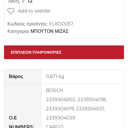
Τάση, V:
12
Add to wishlist
Κωδικός προϊόντος:
ELKO0057
Κατηγορία:
ΜΠΟΥΤΟΝ ΜΙΖΑΣ
ΕΠΙΠΛΈΟΝ ΠΛΗΡΟΦΟΡΊΕΣ
Βάρος
0,671 kg
BOSCH
2339304002, 2339304018,
2339304019, 2339304021,
O.E
2339304039
NUMBERS:
CARGO