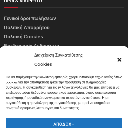
ΌΡΟΙ & ΑΠΌΡΡΗΤΟ
Γενικοί όροι πωλήσεων
Πολιτική Απορρήτου
Πολιτική Cookies
Επεξεργασία Δεδομένων
Διαχείριση Συγκατάθεσης
ΣΤΟΙΧΕΊΑ ΕΠΙΚΟΙΝΩΝΊΑΣ
Cookies
Για να παρέχουμε την καλύτερη εμπειρία, χρησιμοποιούμε τεχνολογίες όπως
info@gowithraw.gr
cookies για την αποθήκευση ή/και την πρόσβαση σε πληροφορίες
συσκευών. Η συγκατάθεση για τις εν λόγω τεχνολογίες θα μας επιτρέψει να
24310 35062
επεξεργαστούμε δεδομένα προσωπικού χαρακτήρα, όπως συμπεριφορά
περιήγησης ή μοναδικά αναγνωριστικά σε αυτόν τον ιστότοπο. Η μη
Δευ. - Παρ. 08:00 - 20:00
συγκατάθεση ή η ανάκληση της συγκατάθεσης, μπορεί να επηρεάσει
αρνητικά ορισμένες λειτουργίες και δυνατότητες.
ΑΠΟΔΟΧΉ