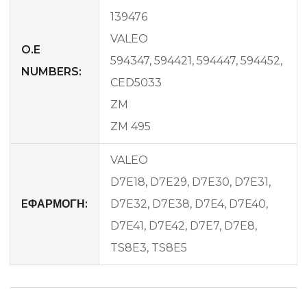
139476
VALEO
O.E
594347, 594421, 594447, 594452,
NUMBERS:
CED5033
ZM
ZM 495
VALEO
D7E18, D7E29, D7E30, D7E31,
EΦΑΡΜΟΓΗ:
D7E32, D7E38, D7E4, D7E40,
D7E41, D7E42, D7E7, D7E8,
TS8E3, TS8E5