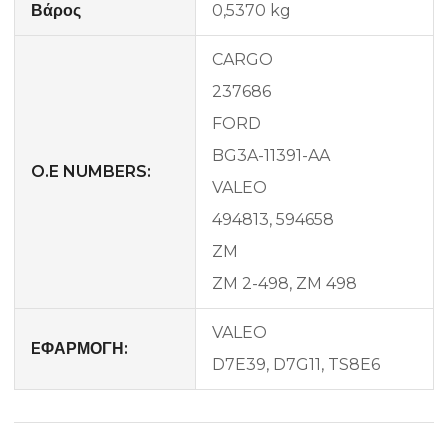
Βάρος
0,5370 kg
CARGO
237686
FORD
BG3A-11391-AA
O.E NUMBERS:
VALEO
494813, 594658
ZM
ZM 2-498, ZM 498
VALEO
EΦΑΡΜΟΓΗ:
D7E39, D7G11, TS8E6