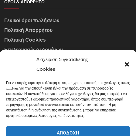
ΌΡΟΙ & ΑΠΌΡΡΗΤΟ
Γενικοί όροι πωλήσεων
Πολιτική Απορρήτου
Πολιτική Cookies
Επεξεργασία Δεδομένων
Διαχείριση Συγκατάθεσης
ΣΤΟΙΧΕΊΑ ΕΠΙΚΟΙΝΩΝΊΑΣ
Cookies
Για να παρέχουμε την καλύτερη εμπειρία, χρησιμοποιούμε τεχνολογίες όπως
info@gowithraw.gr
cookies για την αποθήκευση ή/και την πρόσβαση σε πληροφορίες
συσκευών. Η συγκατάθεση για τις εν λόγω τεχνολογίες θα μας επιτρέψει να
24310 35062
επεξεργαστούμε δεδομένα προσωπικού χαρακτήρα, όπως συμπεριφορά
περιήγησης ή μοναδικά αναγνωριστικά σε αυτόν τον ιστότοπο. Η μη
Δευ. - Παρ. 08:00 - 20:00
συγκατάθεση ή η ανάκληση της συγκατάθεσης, μπορεί να επηρεάσει
αρνητικά ορισμένες λειτουργίες και δυνατότητες.
ΑΠΟΔΟΧΉ