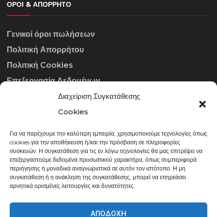
ΌΡΟΙ & ΑΠΌΡΡΗΤΟ
Γενικοί όροι πωλήσεων
Πολιτική Απορρήτου
Πολιτική Cookies
Επεξεργασία Δεδομένων
Διαχείριση Συγκατάθεσης
ΣΤΟΙΧΕΊΑ ΕΠΙΚΟΙΝΩΝΊΑΣ
Cookies
Για να παρέχουμε την καλύτερη εμπειρία, χρησιμοποιούμε τεχνολογίες όπως
info@gowithraw.gr
cookies για την αποθήκευση ή/και την πρόσβαση σε πληροφορίες
συσκευών. Η συγκατάθεση για τις εν λόγω τεχνολογίες θα μας επιτρέψει να
24310 35062
επεξεργαστούμε δεδομένα προσωπικού χαρακτήρα, όπως συμπεριφορά
περιήγησης ή μοναδικά αναγνωριστικά σε αυτόν τον ιστότοπο. Η μη
Δευ. - Παρ. 08:00 - 20:00
συγκατάθεση ή η ανάκληση της συγκατάθεσης, μπορεί να επηρεάσει
αρνητικά ορισμένες λειτουργίες και δυνατότητες.
ΑΠΟΔΟΧΉ