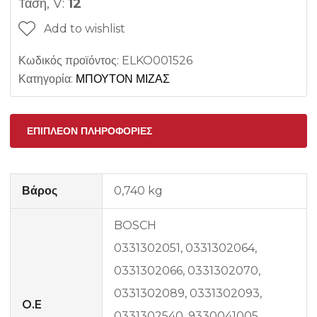
Τάση, V:
12
Add to wishlist
Κωδικός προϊόντος:
ELKO001526
Κατηγορία:
ΜΠΟΥΤΟΝ ΜΙΖΑΣ
ΕΠΙΠΛΈΟΝ ΠΛΗΡΟΦΟΡΊΕΣ
Βάρος
0,740 kg
BOSCH
0331302051, 0331302064,
0331302066, 0331302070,
0331302089, 0331302093,
O.E
0331302540, 9330041005