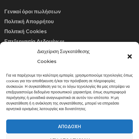
Γενικοί όροι πωλήσεων
Πολιτική Απορρήτου
Πολιτική Cookies
Επεξεργασία Δεδομένων
Διαχείριση Συγκατάθεσης
ΣΤΟΙΧΕΊΑ ΕΠΙΚΟΙΝΩΝΊΑΣ
Cookies
Για να παρέχουμε την καλύτερη εμπειρία, χρησιμοποιούμε τεχνολογίες όπως
info@gowithraw.gr
cookies για την αποθήκευση ή/και την πρόσβαση σε πληροφορίες
συσκευών. Η συγκατάθεση για τις εν λόγω τεχνολογίες θα μας επιτρέψει να
24310 35062
επεξεργαστούμε δεδομένα προσωπικού χαρακτήρα, όπως συμπεριφορά
περιήγησης ή μοναδικά αναγνωριστικά σε αυτόν τον ιστότοπο. Η μη
Δευ. - Παρ. 08:00 - 20:00
συγκατάθεση ή η ανάκληση της συγκατάθεσης, μπορεί να επηρεάσει
αρνητικά ορισμένες λειτουργίες και δυνατότητες.
ΑΠΟΔΟΧΉ