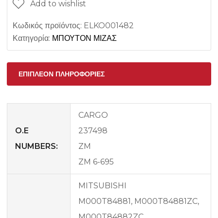
Add to wishlist
Κωδικός προϊόντος:
ELKO001482
Κατηγορία:
ΜΠΟΥΤΟΝ ΜΙΖΑΣ
ΕΠΙΠΛΈΟΝ ΠΛΗΡΟΦΟΡΊΕΣ
CARGO
O.E
237498
NUMBERS:
ZM
ZM 6-695
MITSUBISHI
M000T84881, M000T84881ZC,
M000T84882ZC,