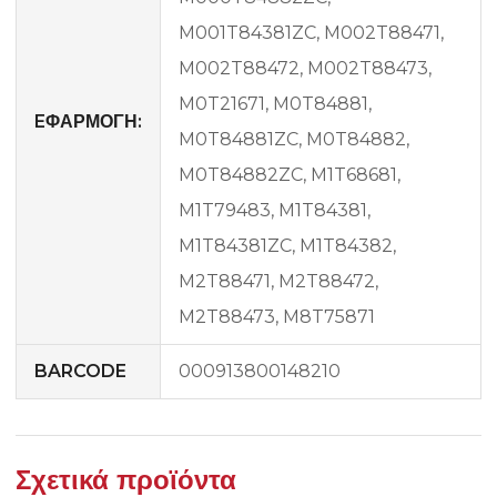
M001T84381ZC, M002T88471,
M002T88472, M002T88473,
M0T21671, M0T84881,
EΦΑΡΜΟΓΗ:
M0T84881ZC, M0T84882,
M0T84882ZC, M1T68681,
M1T79483, M1T84381,
M1T84381ZC, M1T84382,
M2T88471, M2T88472,
M2T88473, M8T75871
BARCODE
000913800148210
Σχετικά προϊόντα