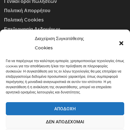
Γενικοί όροι πωλήσεων
Πολιτική Απορρήτου
Πολιτική Cookies
Επεξεργασία Δεδομένων
Διαχείριση Συγκατάθεσης
ΣΤΟΙΧΕΊΑ ΕΠΙΚΟΙΝΩΝΊΑΣ
Cookies
Για να παρέχουμε την καλύτερη εμπειρία, χρησιμοποιούμε τεχνολογίες όπως
info@gowithraw.gr
cookies για την αποθήκευση ή/και την πρόσβαση σε πληροφορίες
συσκευών. Η συγκατάθεση για τις εν λόγω τεχνολογίες θα μας επιτρέψει να
24310 35062
επεξεργαστούμε δεδομένα προσωπικού χαρακτήρα, όπως συμπεριφορά
περιήγησης ή μοναδικά αναγνωριστικά σε αυτόν τον ιστότοπο. Η μη
Δευ. - Παρ. 08:00 - 20:00
συγκατάθεση ή η ανάκληση της συγκατάθεσης, μπορεί να επηρεάσει
αρνητικά ορισμένες λειτουργίες και δυνατότητες.
ΑΠΟΔΟΧΉ
ΔΕΝ ΑΠΟΔΈΧΟΜΑΙ
gowithraw.gr © 2020 | Powered by
Datech