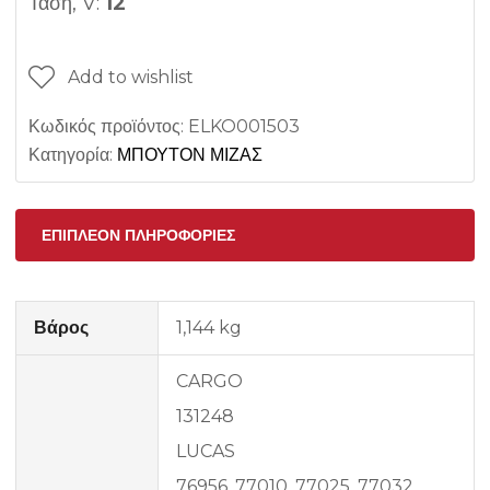
Τάση, V:
12
Add to wishlist
Κωδικός προϊόντος:
ELKO001503
Κατηγορία:
ΜΠΟΥΤΟΝ ΜΙΖΑΣ
ΕΠΙΠΛΈΟΝ ΠΛΗΡΟΦΟΡΊΕΣ
Βάρος
1,144 kg
CARGO
131248
LUCAS
76956, 77010, 77025, 77032,