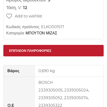
Αριθμός ακροδεκτών:
3
Τάση, V:
12
Add to wishlist
Κωδικός προϊόντος:
ELKO001517
Κατηγορία:
ΜΠΟΥΤΟΝ ΜΙΖΑΣ
ΕΠΙΠΛΈΟΝ ΠΛΗΡΟΦΟΡΊΕΣ
Βάρος
0,690 kg
BOSCH
2339305005, 2339305024,
2339305052, 2339305074,
O.E
2339305322