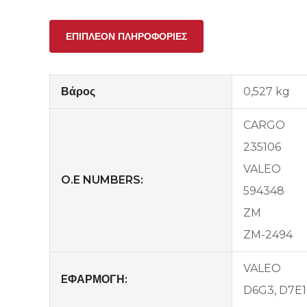
ΕΠΙΠΛΈΟΝ ΠΛΗΡΟΦΟΡΊΕΣ
Βάρος
0,527 kg
CARGO
235106
VALEO
O.E NUMBERS:
594348
ZM
ZM-2494
VALEO
EΦΑΡΜΟΓΗ:
D6G3, D7E1