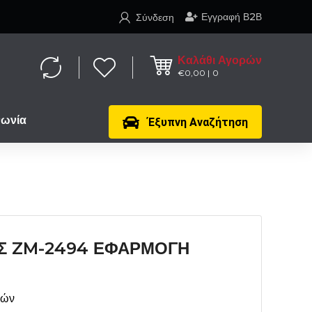
Εγγραφή Β2Β
Σύνδεση
Καλάθι Αγορών
€
0,00
0
νωνία
Έξυπνη Αναζήτηση
Σ ZM-2494 ΕΦΑΡΜΟΓΗ
μών