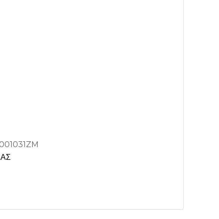
001031ZM
ΖΑΣ