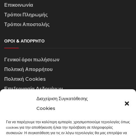
Επικοινωνία
Τρόποι Πληρωμής
Τρόποι Αποστολής
ΌΡΟΙ & ΑΠΌΡΡΗΤΟ
Γενικοί όροι πωλήσεων
Πολιτική Απορρήτου
Πολιτική Cookies
Επεξεργασία Δεδομένων
Διαχείριση Συγκατάθεσης
ΣΤΟΙΧΕΊΑ ΕΠΙΚΟΙΝΩΝΊΑΣ
Cookies
Για να παρέχουμε την καλύτερη εμπειρία, χρησιμοποιούμε τεχνολογίες όπως
info@gowithraw.gr
cookies για την αποθήκευση ή/και την πρόσβαση σε πληροφορίες
συσκευών. Η συγκατάθεση για τις εν λόγω τεχνολογίες θα μας επιτρέψει να
24310 35062