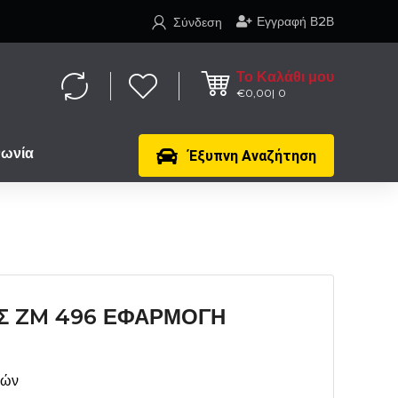
Εγγραφή Β2Β
Σύνδεση
Το Καλάθι μου
€
0,00
0
νωνία
Έξυπνη Αναζήτηση
Σ ZM 496 ΕΦΑΡΜΟΓΗ
μών