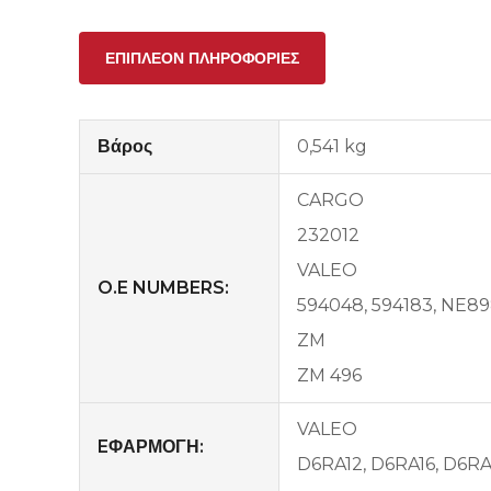
ΕΠΙΠΛΈΟΝ ΠΛΗΡΟΦΟΡΊΕΣ
Βάρος
0,541 kg
CARGO
232012
VALEO
O.E NUMBERS:
594048, 594183, NE8
ZM
ZM 496
VALEO
EΦΑΡΜΟΓΗ:
D6RA12, D6RA16, D6RA