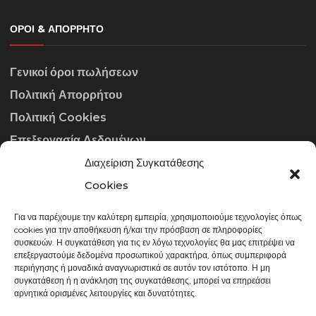
ΌΡΟΙ & ΑΠΌΡΡΗΤΟ
Γενικοί όροι πωλήσεων
Πολιτική Απορρήτου
Πολιτική Cookies
Επεξεργασία Δεδομένων
Διαχείριση Συγκατάθεσης
ΣΤΟΙΧΕΊΑ ΕΠΙΚΟΙΝΩΝΊΑΣ
Cookies
Για να παρέχουμε την καλύτερη εμπειρία, χρησιμοποιούμε τεχνολογίες όπως
info@gowithraw.gr
cookies για την αποθήκευση ή/και την πρόσβαση σε πληροφορίες
συσκευών. Η συγκατάθεση για τις εν λόγω τεχνολογίες θα μας επιτρέψει να
24310 35062
επεξεργαστούμε δεδομένα προσωπικού χαρακτήρα, όπως συμπεριφορά
περιήγησης ή μοναδικά αναγνωριστικά σε αυτόν τον ιστότοπο. Η μη
Δευ. - Παρ. 08:00 - 20:00
συγκατάθεση ή η ανάκληση της συγκατάθεσης, μπορεί να επηρεάσει
αρνητικά ορισμένες λειτουργίες και δυνατότητες.