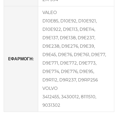
VALEO
D10E85, D10E92, D10E921,
D10E922, D9E113, D9E114,
D9E137, D9E138, D9E237,
D9E238, D9E276, D9E39,
D9E45, D9E76, D9E761, D9E77,
EΦΑΡΜΟΓΗ:
D9E771, D9E772, D9E773,
D9E774, D9E776, D9E95,
D9R112, D9R237, D9RP256
VOLVO
3412455, 3430012, 8111510,
9031302