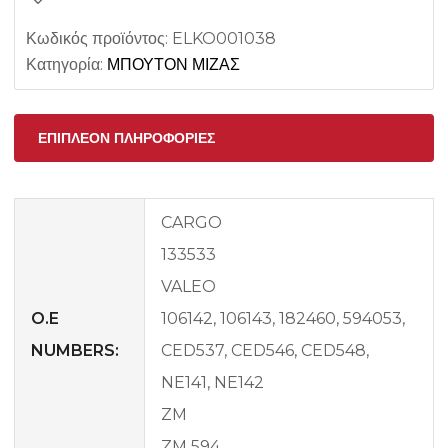
Κωδικός προϊόντος:
ELKO001038
Κατηγορία:
ΜΠΟΥΤΟΝ ΜΙΖΑΣ
ΕΠΙΠΛΈΟΝ ΠΛΗΡΟΦΟΡΊΕΣ
CARGO
133533
VALEO
O.E
106142, 106143, 182460, 594053,
NUMBERS:
CED537, CED546, CED548,
NE141, NE142
ZM
ZM 594