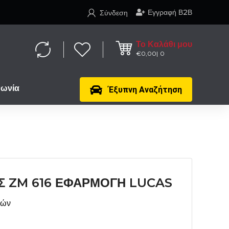
Εγγραφή Β2Β
Σύνδεση
Το Καλάθι μου
€
0,00
0
νωνία
Έξυπνη Αναζήτηση
Σ ZM 616 ΕΦΑΡΜΟΓΗ LUCAS
μών