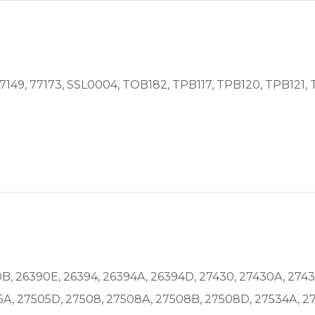
 77149, 77173, SSL0004, TOB182, TPB117, TPB120, TPB121,
B, 26390E, 26394, 26394A, 26394D, 27430, 27430A, 2743
5A, 27505D, 27508, 27508A, 27508B, 27508D, 27534A, 27