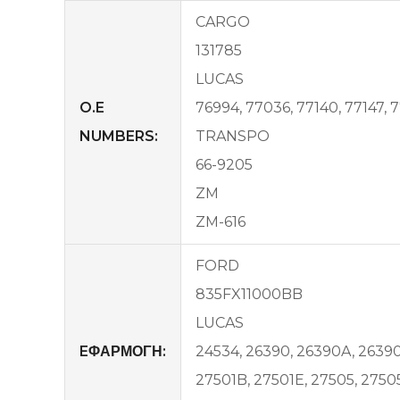
CARGO
131785
LUCAS
O.E
76994, 77036, 77140, 77147,
NUMBERS:
TRANSPO
66-9205
ZM
ZM-616
FORD
835FX11000BB
LUCAS
EΦΑΡΜΟΓΗ:
24534, 26390, 26390A, 26390
27501B, 27501E, 27505, 2750