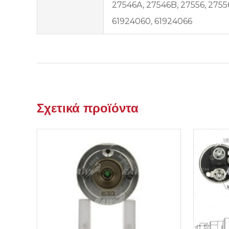
27546A, 27546B, 27556, 27556
61924060, 61924066
Σχετικά προϊόντα