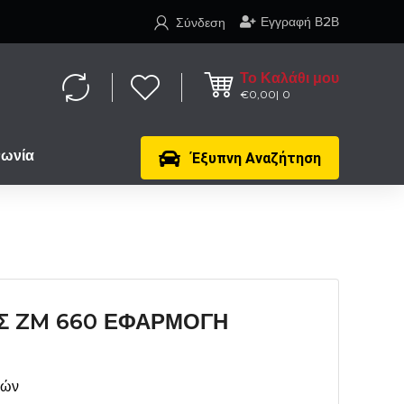
Εγγραφή Β2Β
Σύνδεση
Το Καλάθι μου
€
0,00
0
νωνία
Έξυπνη Αναζήτηση
Σ ZM 660 ΕΦΑΡΜΟΓΗ
μών