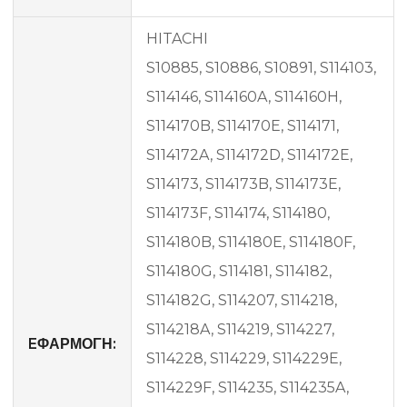
HITACHI
S10885, S10886, S10891, S114103,
S114146, S114160A, S114160H,
S114170B, S114170E, S114171,
S114172A, S114172D, S114172E,
S114173, S114173B, S114173E,
S114173F, S114174, S114180,
S114180B, S114180E, S114180F,
S114180G, S114181, S114182,
S114182G, S114207, S114218,
S114218A, S114219, S114227,
EΦΑΡΜΟΓΗ:
S114228, S114229, S114229E,
S114229F, S114235, S114235A,