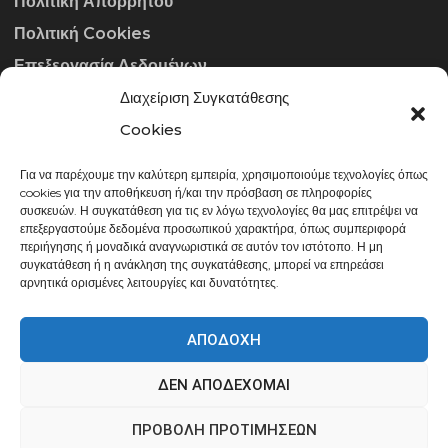
Πολιτική Απορρήτου
Πολιτική Cookies
Επεξεργασία Δεδομένων
Διαχείριση Συγκατάθεσης
ΣΤΟΙΧΕΊΑ ΕΠΙΚΟΙΝΩΝΊΑΣ
Cookies
Για να παρέχουμε την καλύτερη εμπειρία, χρησιμοποιούμε τεχνολογίες όπως
info@gowithraw.gr
cookies για την αποθήκευση ή/και την πρόσβαση σε πληροφορίες
συσκευών. Η συγκατάθεση για τις εν λόγω τεχνολογίες θα μας επιτρέψει να
24310 35062
επεξεργαστούμε δεδομένα προσωπικού χαρακτήρα, όπως συμπεριφορά
περιήγησης ή μοναδικά αναγνωριστικά σε αυτόν τον ιστότοπο. Η μη
Δευ. - Παρ. 08:00 - 20:00
συγκατάθεση ή η ανάκληση της συγκατάθεσης, μπορεί να επηρεάσει
αρνητικά ορισμένες λειτουργίες και δυνατότητες.
ΑΠΟΔΟΧΉ
ΔΕΝ ΑΠΟΔΈΧΟΜΑΙ
gowithraw.gr © 2020 | Powered by
Datech
ΠΡΟΒΟΛΉ ΠΡΟΤΙΜΉΣΕΩΝ