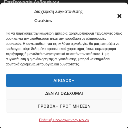
Επεξεργασία Δεδομένων
Διαχείριση Συγκατάθεσης
ΣΤΟΙΧΕΊΑ ΕΠΙΚΟΙΝΩΝΊΑΣ
Cookies
Για να παρέχουμε την καλύτερη εμπειρία, χρησιμοποιούμε τεχνολογίες όπως
info@gowithraw.gr
cookies για την αποθήκευση ή/και την πρόσβαση σε πληροφορίες
συσκευών. Η συγκατάθεση για τις εν λόγω τεχνολογίες θα μας επιτρέψει να
24310 35062
επεξεργαστούμε δεδομένα προσωπικού χαρακτήρα, όπως συμπεριφορά
περιήγησης ή μοναδικά αναγνωριστικά σε αυτόν τον ιστότοπο. Η μη
Δευ. - Παρ. 08:00 - 20:00
συγκατάθεση ή η ανάκληση της συγκατάθεσης, μπορεί να επηρεάσει
αρνητικά ορισμένες λειτουργίες και δυνατότητες.
ΑΠΟΔΟΧΉ
ΔΕΝ ΑΠΟΔΈΧΟΜΑΙ
gowithraw.gr © 2020 | Powered by
Datech
ΠΡΟΒΟΛΉ ΠΡΟΤΙΜΉΣΕΩΝ
Πολιτική Cookies
Privacy Policy