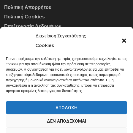
Πολιτική Απορρήτου
Πολιτική Cookies
Επεξεργασία Δεδομένων
Διαχείριση Συγκατάθεσης
ΣΤΟΙΧΕΊΑ ΕΠΙΚΟΙΝΩΝΊΑΣ
Cookies
Για να παρέχουμε την καλύτερη εμπειρία, χρησιμοποιούμε τεχνολογίες όπως
info@gowithraw.gr
cookies για την αποθήκευση ή/και την πρόσβαση σε πληροφορίες
συσκευών. Η συγκατάθεση για τις εν λόγω τεχνολογίες θα μας επιτρέψει να
24310 35062
επεξεργαστούμε δεδομένα προσωπικού χαρακτήρα, όπως συμπεριφορά
περιήγησης ή μοναδικά αναγνωριστικά σε αυτόν τον ιστότοπο. Η μη
Δευ. - Παρ. 08:00 - 20:00
συγκατάθεση ή η ανάκληση της συγκατάθεσης, μπορεί να επηρεάσει
αρνητικά ορισμένες λειτουργίες και δυνατότητες.
ΑΠΟΔΟΧΉ
ΔΕΝ ΑΠΟΔΈΧΟΜΑΙ
gowithraw.gr © 2020 | Powered by
Datech