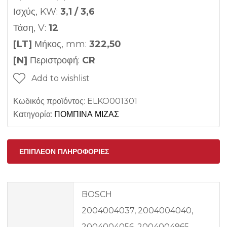
Ισχύς, KW:
3,1 / 3,6
Τάση, V:
12
[LT]
Μήκος, mm:
322,50
[N]
Περιστροφή:
CR
Add to wishlist
Κωδικός προϊόντος:
ELKO001301
Κατηγορία:
ΠΟΜΠΙΝΑ ΜΙΖΑΣ
ΕΠΙΠΛΈΟΝ ΠΛΗΡΟΦΟΡΊΕΣ
BOSCH
2004004037, 2004004040,
2004004056, 2004004965,