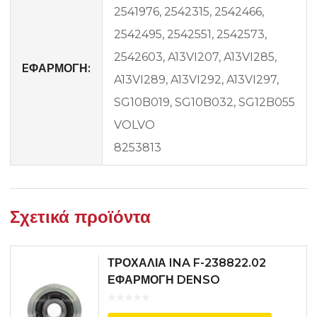
2541976, 2542315, 2542466,
2542495, 2542551, 2542573,
2542603, A13VI207, A13VI285,
EΦΑΡΜΟΓΗ:
A13VI289, A13VI292, A13VI297,
SG10B019, SG10B032, SG12B055
VOLVO
8253813
Σχετικά προϊόντα
ΤΡΟΧΑΛΙΑ INA F-238822.02
ΕΦΑΡΜΟΓΗ DENSO