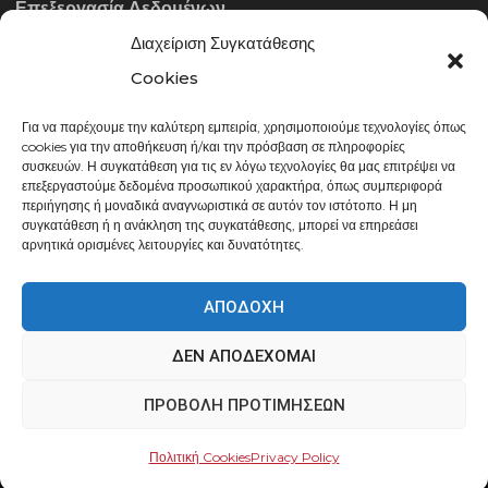
Επεξεργασία Δεδομένων
Διαχείριση Συγκατάθεσης
ΣΤΟΙΧΕΊΑ ΕΠΙΚΟΙΝΩΝΊΑΣ
Cookies
Για να παρέχουμε την καλύτερη εμπειρία, χρησιμοποιούμε τεχνολογίες όπως
info@gowithraw.gr
cookies για την αποθήκευση ή/και την πρόσβαση σε πληροφορίες
συσκευών. Η συγκατάθεση για τις εν λόγω τεχνολογίες θα μας επιτρέψει να
24310 35062
επεξεργαστούμε δεδομένα προσωπικού χαρακτήρα, όπως συμπεριφορά
περιήγησης ή μοναδικά αναγνωριστικά σε αυτόν τον ιστότοπο. Η μη
Δευ. - Παρ. 08:00 - 20:00
συγκατάθεση ή η ανάκληση της συγκατάθεσης, μπορεί να επηρεάσει
αρνητικά ορισμένες λειτουργίες και δυνατότητες.
ΑΠΟΔΟΧΉ
ΔΕΝ ΑΠΟΔΈΧΟΜΑΙ
gowithraw.gr © 2020 | Powered by
Datech
ΠΡΟΒΟΛΉ ΠΡΟΤΙΜΉΣΕΩΝ
Πολιτική Cookies
Privacy Policy