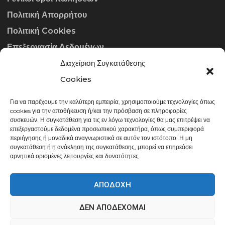
Πολιτική Απορρήτου
Πολιτική Cookies
Επεξεργασία Δεδομένων
Διαχείριση Συγκατάθεσης
ΣΤΟΙΧΕΊΑ ΕΠΙΚΟΙΝΩΝΊΑΣ
Cookies
Για να παρέχουμε την καλύτερη εμπειρία, χρησιμοποιούμε τεχνολογίες όπως
info@gowithraw.gr
cookies για την αποθήκευση ή/και την πρόσβαση σε πληροφορίες
συσκευών. Η συγκατάθεση για τις εν λόγω τεχνολογίες θα μας επιτρέψει να
24310 35062
επεξεργαστούμε δεδομένα προσωπικού χαρακτήρα, όπως συμπεριφορά
περιήγησης ή μοναδικά αναγνωριστικά σε αυτόν τον ιστότοπο. Η μη
Δευ. - Παρ. 08:00 - 20:00
συγκατάθεση ή η ανάκληση της συγκατάθεσης, μπορεί να επηρεάσει
αρνητικά ορισμένες λειτουργίες και δυνατότητες.
ΑΠΟΔΟΧΉ
ΔΕΝ ΑΠΟΔΈΧΟΜΑΙ
gowithraw.gr © 2020 | Powered by
Datech