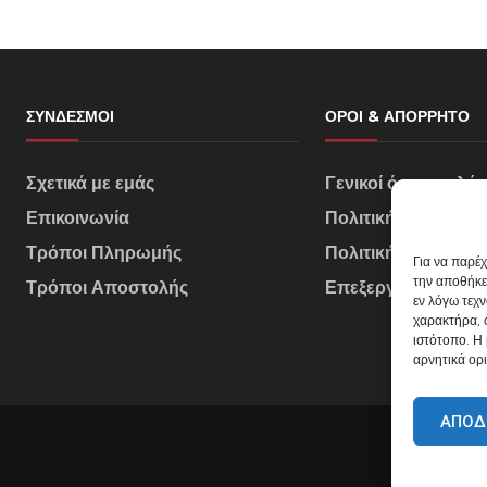
ΣΎΝΔΕΣΜΟΙ
ΌΡΟΙ & ΑΠΌΡΡΗΤΟ
Σχετικά με εμάς
Γενικοί όροι πωλή
Επικοινωνία
Πολιτική Απορρήτ
Τρόποι Πληρωμής
Πολιτική Cookies
Για να παρέ
την αποθήκε
Τρόποι Αποστολής
Επεξεργασία Δεδο
εν λόγω τεχ
χαρακτήρα, 
ιστότοπο. Η
αρνητικά ορι
ΑΠΟΔ