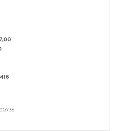
7,00
0
M16
00735