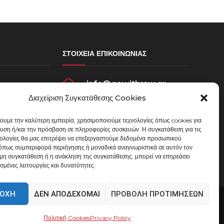
ΣΤΟΙΧΕΊΑ ΕΠΙΚΟΙΝΩΝΊΑΣ
info@gowithraw.gr
σεων
Διαχείριση Συγκατάθεσης Cookies
ου
24310 35062
χουμε την καλύτερη εμπειρία, χρησιμοποιούμε τεχνολογίες όπως cookies για
Δευ. - Παρ. 08:00 - 20:00
υση ή/και την πρόσβαση σε πληροφορίες συσκευών. Η συγκατάθεση για τις
μένων
νολογίες θα μας επιτρέψει να επεξεργαστούμε δεδομένα προσωπικού
όπως συμπεριφορά περιήγησης ή μοναδικά αναγνωριστικά σε αυτόν τον
 μη συγκατάθεση ή η ανάκληση της συγκατάθεσης, μπορεί να επηρεάσει
σμένες λειτουργίες και δυνατότητες.
ΟΧΉ
ΔΕΝ ΑΠΟΔΈΧΟΜΑΙ
ΠΡΟΒΟΛΉ ΠΡΟΤΙΜΉΣΕΩΝ
Πολιτική Cookies
Privacy Policy