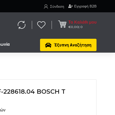
Εγγραφή Β2Β
Σύνδεση
Το Καλάθι μου
€
0,00
0
νωνία
Έξυπνη Αναζήτηση
F-228618.04 BOSCH T
μών