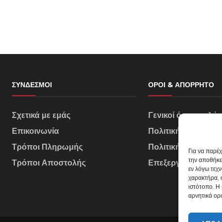
ΣΎΝΔΕΣΜΟΙ
ΌΡΟΙ & ΑΠΌΡΡΗΤΟ
Σχετικά με εμάς
Γενικοί όροι πωλή
Επικοινωνία
Πολιτική Απορρήτ
Τρόποι Πληρωμής
Πολιτική Cookies
Για να παρέ
την αποθήκε
Τρόποι Αποστολής
Επεξεργασία Δεδο
εν λόγω τεχ
χαρακτήρα, 
ιστότοπο. Η
αρνητικά ορι