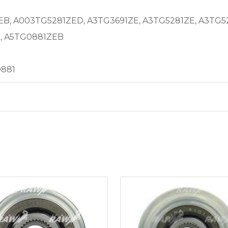
B, A003TG5281ZED, A3TG3691ZE, A3TG5281ZE, A3TG5
, A5TG0881ZEB
0881