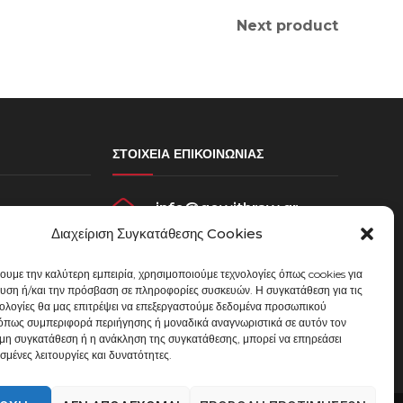
Next product
ΣΤΟΙΧΕΊΑ ΕΠΙΚΟΙΝΩΝΊΑΣ
info@gowithraw.gr
σεων
Διαχείριση Συγκατάθεσης Cookies
ου
24310 35062
χουμε την καλύτερη εμπειρία, χρησιμοποιούμε τεχνολογίες όπως cookies για
Δευ. - Παρ. 08:00 - 20:00
υση ή/και την πρόσβαση σε πληροφορίες συσκευών. Η συγκατάθεση για τις
μένων
νολογίες θα μας επιτρέψει να επεξεργαστούμε δεδομένα προσωπικού
όπως συμπεριφορά περιήγησης ή μοναδικά αναγνωριστικά σε αυτόν τον
 μη συγκατάθεση ή η ανάκληση της συγκατάθεσης, μπορεί να επηρεάσει
σμένες λειτουργίες και δυνατότητες.