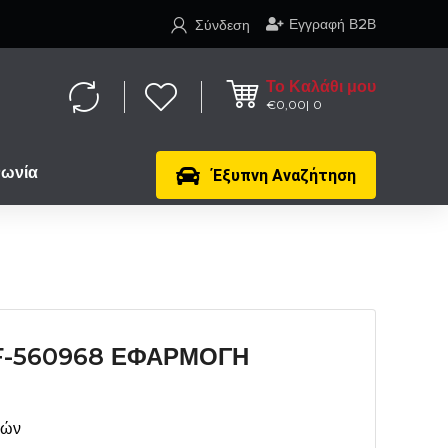
Εγγραφή Β2Β
Σύνδεση
Το Καλάθι μου
€
0,00
0
νωνία
Έξυπνη Αναζήτηση
F-560968 ΕΦΑΡΜΟΓΗ
μών