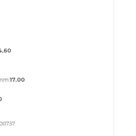
4,60
 mm:
17.00
0
00737