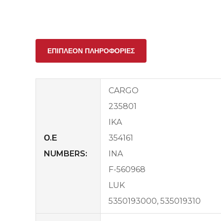
ΕΠΙΠΛΈΟΝ ΠΛΗΡΟΦΟΡΊΕΣ
CARGO
235801
IKA
Ο.Ε
354161
NUMBERS:
INA
F-560968
LUK
5350193000, 535019310