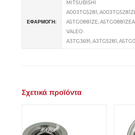
MITSUBISHI
A003TG5281, A003TG5281ZE
ΕΦΑΡΜΟΓΗ:
A5TG0881ZE, A5TG0881ZEA
VALEO
A3TG3691, A3TG5281, A5TG
Σχετικά προϊόντα