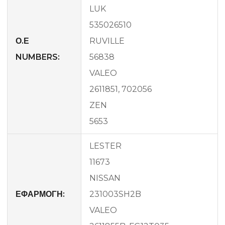
LUK
535026510
Ο.Ε
RUVILLE
NUMBERS:
56838
VALEO
2611851, 702056
ZEN
5653
LESTER
11673
NISSAN
ΕΦΑΡΜΟΓΗ:
231003SH2B
VALEO