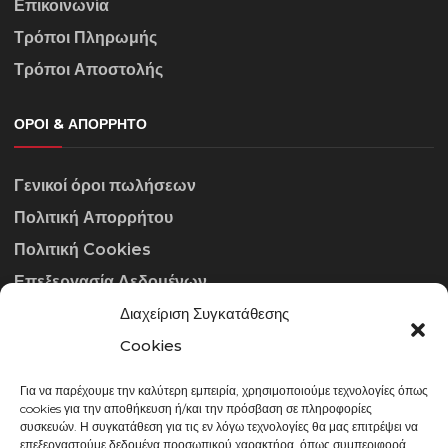
Επικοινωνία
Τρόποι Πληρωμής
Τρόποι Αποστολής
ΌΡΟΙ & ΑΠΌΡΡΗΤΟ
Γενικοί όροι πωλήσεων
Πολιτική Απορρήτου
Πολιτική Cookies
Επεξεργασία Δεδομένων
Διαχείριση Συγκατάθεσης
ΣΤΟΙΧΕΊΑ ΕΠΙΚΟΙΝΩΝΊΑΣ
Cookies
Για να παρέχουμε την καλύτερη εμπειρία, χρησιμοποιούμε τεχνολογίες όπως
info@gowithraw.gr
cookies για την αποθήκευση ή/και την πρόσβαση σε πληροφορίες
συσκευών. Η συγκατάθεση για τις εν λόγω τεχνολογίες θα μας επιτρέψει να
24310 35062
επεξεργαστούμε δεδομένα προσωπικού χαρακτήρα, όπως συμπεριφορά