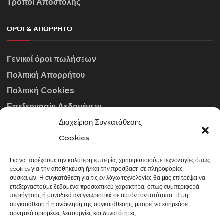
Τρόποι Αποστολής
ΌΡΟΙ & ΑΠΌΡΡΗΤΟ
Γενικοί όροι πωλήσεων
Πολιτική Απορρήτου
Πολιτική Cookies
Επεξεργασία Δεδομένων
Διαχείριση Συγκατάθεσης
ΣΤΟΙΧΕΊΑ ΕΠΙΚΟΙΝΩΝΊΑΣ
Cookies
Για να παρέχουμε την καλύτερη εμπειρία, χρησιμοποιούμε τεχνολογίες όπως
info@gowithraw.gr
cookies για την αποθήκευση ή/και την πρόσβαση σε πληροφορίες
συσκευών. Η συγκατάθεση για τις εν λόγω τεχνολογίες θα μας επιτρέψει να
24310 35062
επεξεργαστούμε δεδομένα προσωπικού χαρακτήρα, όπως συμπεριφορά
περιήγησης ή μοναδικά αναγνωριστικά σε αυτόν τον ιστότοπο. Η μη
Δευ. - Παρ. 08:00 - 20:00
συγκατάθεση ή η ανάκληση της συγκατάθεσης, μπορεί να επηρεάσει
αρνητικά ορισμένες λειτουργίες και δυνατότητες.