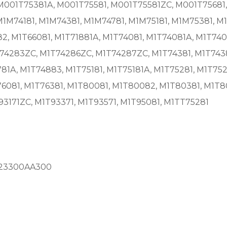
M001T75381A, M001T75581, M001T75581ZC, M001T75681
M74181, M1M74381, M1M74781, M1M75181, M1M75381, M1
2, M1T66081, M1T71881A, M1T74081, M1T74081A, M1T7408
74283ZC, M1T74286ZC, M1T74287ZC, M1T74381, M1T74381
81A, M1T74883, M1T75181, M1T75181A, M1T75281, M1T752
76081, M1T76381, M1T80081, M1T80082, M1T80381, M1T8
3171ZC, M1T93371, M1T93571, M1T95081, M1TT75281
 23300AA300