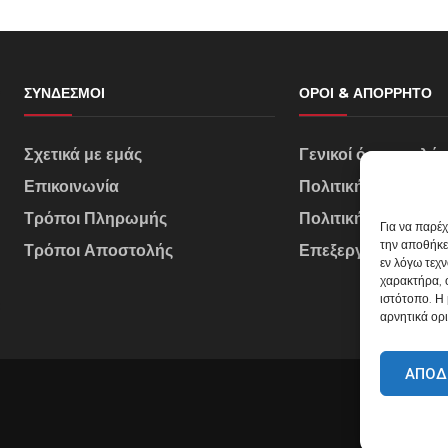
ΣΎΝΔΕΣΜΟΙ
ΌΡΟΙ & ΑΠΌΡΡΗΤΟ
Σχετικά με εμάς
Γενικοί όροι πωλή
Επικοινωνία
Πολιτική Απορρήτ
Τρόποι Πληρωμής
Πολιτική Cookies
Για να παρέ
την αποθήκε
Τρόποι Αποστολής
Επεξεργασία Δεδο
εν λόγω τεχ
χαρακτήρα, 
ιστότοπο. Η
αρνητικά ορι
ΑΠΟΔ