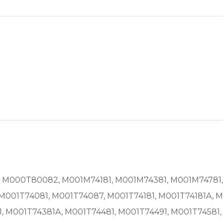
143, M000T80082, M001M74181, M001M74381, M001M74781
M001T74081, M001T74087, M001T74181, M001T74181A, 
 M001T74381A, M001T74481, M001T74491, M001T74581, 