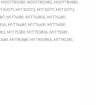
, M001T80081, M001T80082, M001T80681,
T30071, M1T30072, M1T30171, M1T30172,
7, M1T74181, M1T74181A, M1T74281,
A, M1T74481, M1T74491, M1T74581,
83, M1T75381, M1T75381A, M1T75581,
0481, M1T80681, M1T90081A, M1T90281,