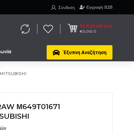
Εγγραφή Β2Β
Σύνδεση
Το Καλάθι μου
€
0,00
0
νωνία
Έξυπνη Αναζήτηση
MITSUBISHI
AW Μ649Τ01671
SUBISHI
μών