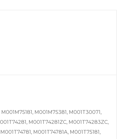
, M001M75181, M001M75381, M001T30071,
M001T74281, M001T74281ZC, M001T74283ZC,
M001T74781, M001T74781A, M001T75181,