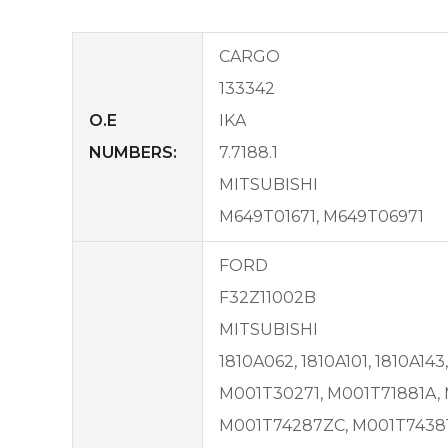
CARGO
133342
O.E
IKA
NUMBERS:
7.7188.1
MITSUBISHI
M649T01671, M649T06971
FORD
F32Z11002B
MITSUBISHI
1810A062, 1810A101, 1810A
M001T30271, M001T71881A, 
M001T74287ZC, M001T74381,