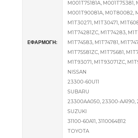
M001T75181A, M001T75381, 
M001T90081A, M0T80082, M1
M1T30271, M1T30471, M1T608
M1T74281ZC, M1T74283, M1T
EΦΑΡΜΟΓΗ:
M1T74583, M1T74781, M1T747
M1T75581ZC, M1T75681, M1T
M1T93071, M1T93071ZC, M1T9
NISSAN
23300-60U11
SUBARU
23300AA050, 23300-AA190,
SUZUKI
31100-60A11, 3110064B12
TOYOTA