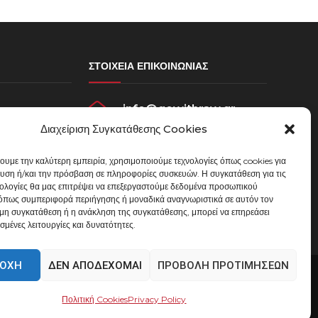
ΣΤΟΙΧΕΊΑ ΕΠΙΚΟΙΝΩΝΊΑΣ
info@gowithraw.gr
σεων
Διαχείριση Συγκατάθεσης Cookies
ου
24310 35062
χουμε την καλύτερη εμπειρία, χρησιμοποιούμε τεχνολογίες όπως cookies για
Δευ. - Παρ. 08:00 - 20:00
υση ή/και την πρόσβαση σε πληροφορίες συσκευών. Η συγκατάθεση για τις
μένων
νολογίες θα μας επιτρέψει να επεξεργαστούμε δεδομένα προσωπικού
όπως συμπεριφορά περιήγησης ή μοναδικά αναγνωριστικά σε αυτόν τον
 μη συγκατάθεση ή η ανάκληση της συγκατάθεσης, μπορεί να επηρεάσει
σμένες λειτουργίες και δυνατότητες.
ΟΧΉ
ΔΕΝ ΑΠΟΔΈΧΟΜΑΙ
ΠΡΟΒΟΛΉ ΠΡΟΤΙΜΉΣΕΩΝ
Πολιτική Cookies
Privacy Policy