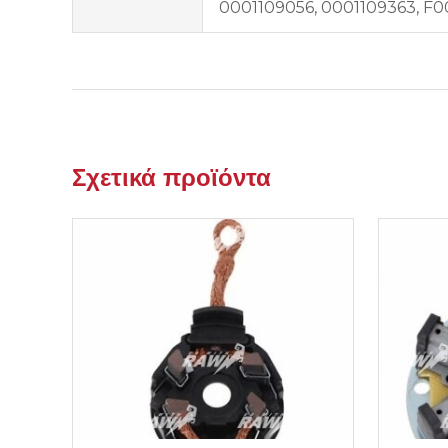
0001109056, 0001109363, F
Σχετικά προϊόντα