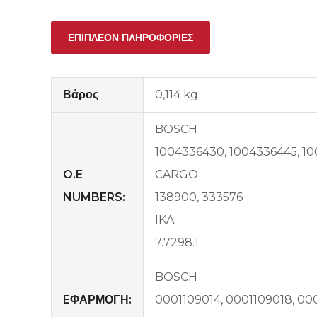
ΕΠΙΠΛΈΟΝ ΠΛΗΡΟΦΟΡΊΕΣ
Βάρος
0,114 kg
BOSCH
1004336430, 1004336445, 1
O.E
CARGO
NUMBERS:
138900, 333576
IKA
7.7298.1
BOSCH
EΦΑΡΜΟΓΗ:
0001109014, 0001109018, 00