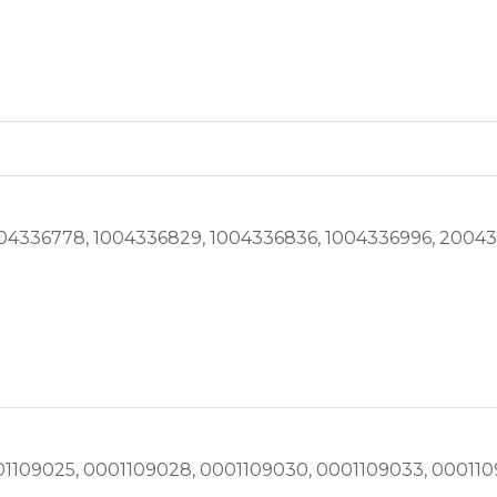
004336778, 1004336829, 1004336836, 1004336996, 2004
01109025, 0001109028, 0001109030, 0001109033, 000110