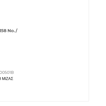
158 No./
00501B
 ΜΙΖΑΣ