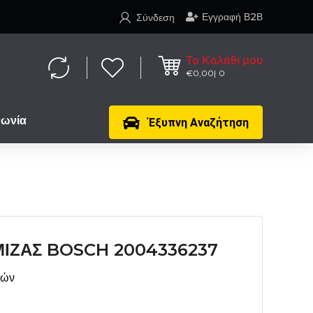
Εγγραφή Β2Β
Σύνδεση
Το Καλάθι μου
€
0,00
0
νωνία
Έξυπνη Αναζήτηση
ΙΖΑΣ BOSCH 2004336237
μών