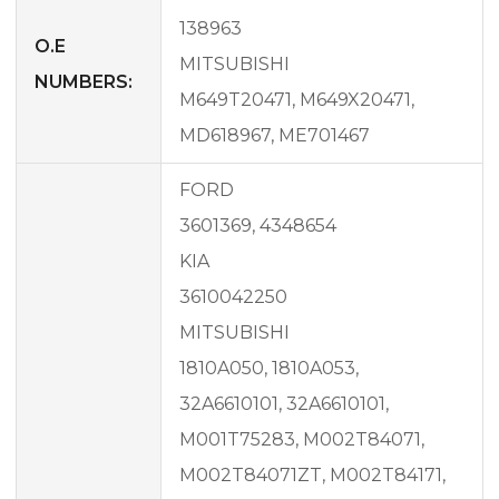
138963
O.E
MITSUBISHI
NUMBERS:
M649T20471, M649X20471,
MD618967, ME701467
FORD
3601369, 4348654
KIA
3610042250
MITSUBISHI
1810A050, 1810A053,
32A6610101, 32A6610101,
M001T75283, M002T84071,
M002T84071ZT, M002T84171,