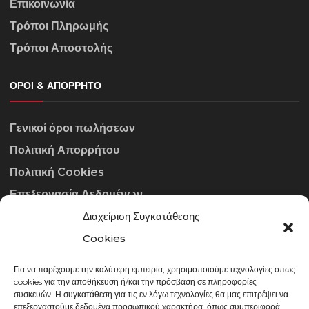
Επικοινωνία
Τρόποι Πληρωμής
Τρόποι Αποστολής
ΌΡΟΙ & ΑΠΌΡΡΗΤΟ
Γενικοί όροι πωλήσεων
Πολιτική Απορρήτου
Πολιτική Cookies
Επεξεργασία Δεδομένων
Διαχείριση Συγκατάθεσης
ΣΤΟΙΧΕΊΑ ΕΠΙΚΟΙΝΩΝΊΑΣ
Cookies
Για να παρέχουμε την καλύτερη εμπειρία, χρησιμοποιούμε τεχνολογίες όπως
info@gowithraw.gr
cookies για την αποθήκευση ή/και την πρόσβαση σε πληροφορίες
συσκευών. Η συγκατάθεση για τις εν λόγω τεχνολογίες θα μας επιτρέψει να
24310 35062
επεξεργαστούμε δεδομένα προσωπικού χαρακτήρα, όπως συμπεριφορά