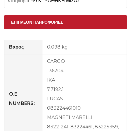
Κατηγορία:
ΨΥΚΤΡΟΘΗΚΗ ΜΙΖΑΣ
ΕΠΙΠΛΈΟΝ ΠΛΗΡΟΦΟΡΊΕΣ
Βάρος
0,098 kg
CARGO
136204
IKA
7.7192.1
O.E
LUCAS
NUMBERS:
083224461010
MAGNETI MARELLI
83221241, 83224461, 83225359,