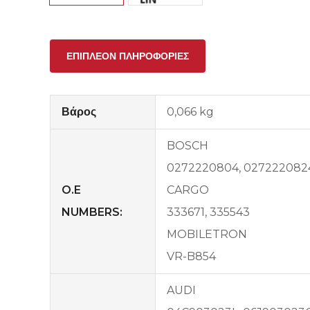
ΕΠΙΠΛΈΟΝ ΠΛΗΡΟΦΟΡΊΕΣ
Βάρος
0,066 kg
BOSCH
0272220804, 027222082
O.E
CARGO
NUMBERS:
333671, 335543
MOBILETRON
VR-B854
AUDI