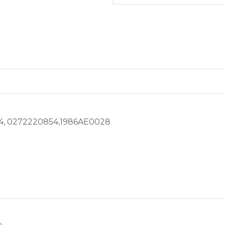
4, 0272220854,1986AE0028