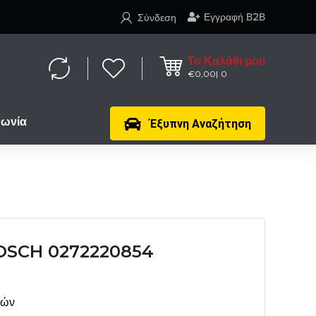
Εγγραφή Β2Β
Σύνδεση
Το Καλάθι μου
€
0,00
0
νωνία
Έξυπνη Αναζήτηση
SCH 0272220854
μών