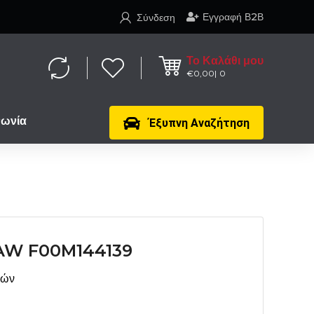
Εγγραφή Β2Β
Σύνδεση
Το Καλάθι μου
€
0,00
0
νωνία
Έξυπνη Αναζήτηση
W F00M144139
μών