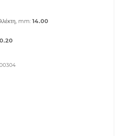
υλλέκτη, mm:
14.00
0.20
00304