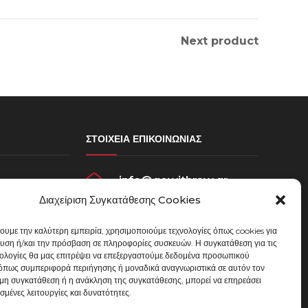
Next product
ΣΤΟΙΧΕΊΑ ΕΠΙΚΟΙΝΩΝΊΑΣ
info@gowithraw.gr
σεων
Διαχείριση Συγκατάθεσης Cookies
ου
24310 35062
χουμε την καλύτερη εμπειρία, χρησιμοποιούμε τεχνολογίες όπως cookies για
Δευ. - Παρ. 08:00 - 20:00
υση ή/και την πρόσβαση σε πληροφορίες συσκευών. Η συγκατάθεση για τις
μένων
νολογίες θα μας επιτρέψει να επεξεργαστούμε δεδομένα προσωπικού
όπως συμπεριφορά περιήγησης ή μοναδικά αναγνωριστικά σε αυτόν τον
 μη συγκατάθεση ή η ανάκληση της συγκατάθεσης, μπορεί να επηρεάσει
σμένες λειτουργίες και δυνατότητες.