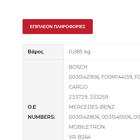
ΕΠΙΠΛΈΟΝ ΠΛΗΡΟΦΟΡΊΕΣ
Βάρος
0,085 kg
BOSCH
0031542906, F00M144139, 
CARGO
233729, 333259
Ο.Ε
MERCEDES-BENZ
NUMBERS:
0031542806, 0031545506, 0
MOBILETRON
VR-B264