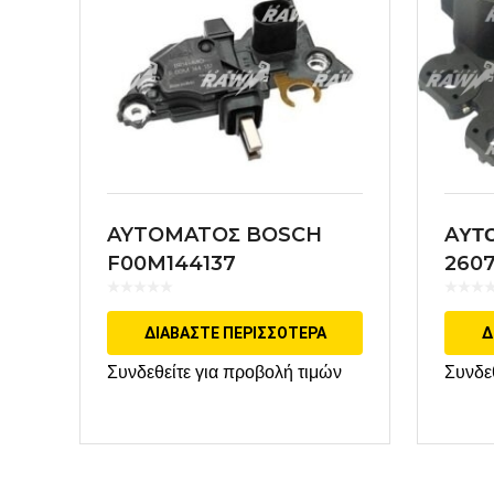
AYTOMATOΣ BOSCH
AΥΤ
F00M144137
260
VAL
ΔΙΑΒΆΣΤΕ ΠΕΡΙΣΣΌΤΕΡΑ
Δ
Συνδεθείτε για προβολή τιμών
Συνδε