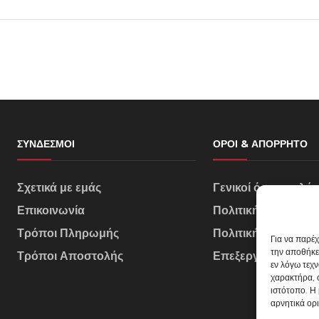
ΣΎΝΔΕΣΜΟΙ
ΌΡΟΙ & ΑΠΌΡΡΗΤΟ
Σχετικά με εμάς
Γενικοί όροι πωλή
Επικοινωνία
Πολιτική Απορρήτ
Τρόποι Πληρωμής
Πολιτική Cookies
Για να παρέ
την αποθήκε
Τρόποι Αποστολής
Επεξεργασία Δεδο
εν λόγω τεχ
χαρακτήρα, 
ιστότοπο. Η
αρνητικά ορι