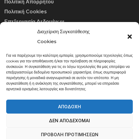
Πολιτική Απορρήτου
Πολιτική Cookies
Επεξεργασία Δεδομένων
Διαχείριση Συγκατάθεσης
ΣΤΟΙΧΕΊΑ ΕΠΙΚΟΙΝΩΝΊΑΣ
Cookies
Για να παρέχουμε την καλύτερη εμπειρία, χρησιμοποιούμε τεχνολογίες όπως
info@gowithraw.gr
cookies για την αποθήκευση ή/και την πρόσβαση σε πληροφορίες
συσκευών. Η συγκατάθεση για τις εν λόγω τεχνολογίες θα μας επιτρέψει να
24310 35062
επεξεργαστούμε δεδομένα προσωπικού χαρακτήρα, όπως συμπεριφορά
περιήγησης ή μοναδικά αναγνωριστικά σε αυτόν τον ιστότοπο. Η μη
Δευ. - Παρ. 08:00 - 20:00
συγκατάθεση ή η ανάκληση της συγκατάθεσης, μπορεί να επηρεάσει
αρνητικά ορισμένες λειτουργίες και δυνατότητες.
ΑΠΟΔΟΧΉ
ΔΕΝ ΑΠΟΔΈΧΟΜΑΙ
gowithraw.gr © 2020 | Powered by
Datech
ΠΡΟΒΟΛΉ ΠΡΟΤΙΜΉΣΕΩΝ