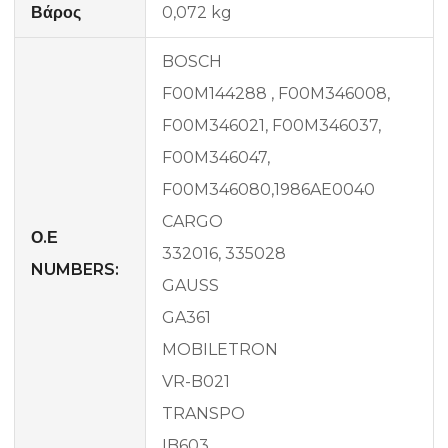
Βάρος
0,072 kg
BOSCH
F00M144288 , F00M346008,
F00M346021, F00M346037,
F00M346047,
F00M346080,1986AE0040
CARGO
Ο.Ε
332016, 335028
NUMBERS:
GAUSS
GA361
MOBILETRON
VR-B021
TRANSPO
IB603