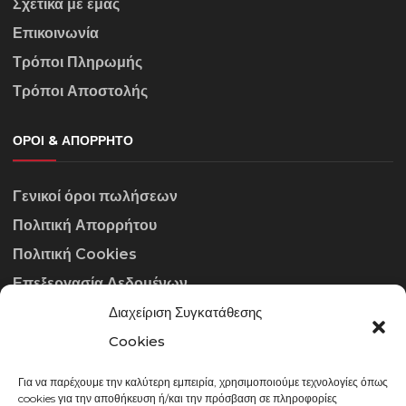
Σχετικά με εμάς
Επικοινωνία
Τρόποι Πληρωμής
Τρόποι Αποστολής
ΌΡΟΙ & ΑΠΌΡΡΗΤΟ
Γενικοί όροι πωλήσεων
Πολιτική Απορρήτου
Πολιτική Cookies
Επεξεργασία Δεδομένων
Διαχείριση Συγκατάθεσης
ΣΤΟΙΧΕΊΑ ΕΠΙΚΟΙΝΩΝΊΑΣ
Cookies
Για να παρέχουμε την καλύτερη εμπειρία, χρησιμοποιούμε τεχνολογίες όπως
info@gowithraw.gr
cookies για την αποθήκευση ή/και την πρόσβαση σε πληροφορίες