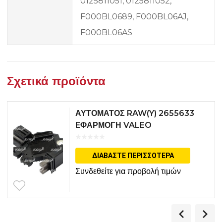
0125811051, 0125811052,
F000BL0689, F000BL06AJ,
F000BL06AS
Σχετικά προϊόντα
ΑΥΤΟΜΑΤΟΣ RAW(Y) 2655633
EΦΑΡΜΟΓΗ VALEO
ΔΙΑΒΆΣΤΕ ΠΕΡΙΣΣΌΤΕΡΑ
Συνδεθείτε για προβολή τιμών