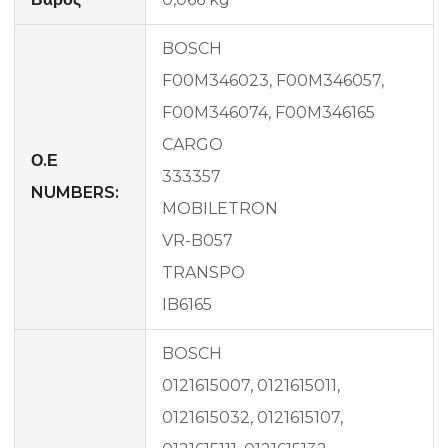
BOSCH
F00M346023, F00M346057,
F00M346074, F00M346165
CARGO
Ο.Ε
333357
NUMBERS:
MOBILETRON
VR-B057
TRANSPO
IB6165
BOSCH
0121615007, 0121615011,
0121615032, 0121615107,