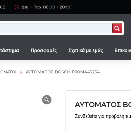
062
Δευ. - Παρ. 08:00 - 20:00
τάστημα
Προσφορές
Σχετικά με εμάς
Eπικοι
ΤΟΜΑΤΟΙ
AYTOMATOΣ BOSCH F00MA45254
AYTOMATOΣ B
Συνδεθείτε για προβολή τι