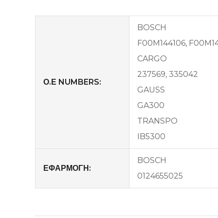
BOSCH
F00M144106, F00M1
CARGO
237569, 335042
Ο.Ε NUMBERS:
GAUSS
GA300
TRANSPO
IB5300
BOSCH
ΕΦΑΡΜΟΓΗ:
0124655025