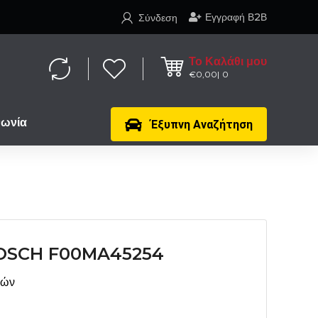
Εγγραφή Β2Β
Σύνδεση
Το Καλάθι μου
€
0,00
0
νωνία
Έξυπνη Αναζήτηση
OSCH F00MA45254
μών