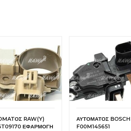
OMATΟΣ RAW(Y)
ΑΥΤΟΜΑΤΟΣ BOSCH
6T09170 ΕΦΑΡΜΟΓΗ
F00M145651