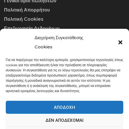
Γενικοί όροι πωλήσεων
Πολιτική Απορρήτου
Πολιτική Cookies
Επεξεργασία Δεδομένων
Διαχείριση Συγκατάθεσης
ΣΤΟΙΧΕΊΑ ΕΠΙΚΟΙΝΩΝΊΑΣ
Cookies
Για να παρέχουμε την καλύτερη εμπειρία, χρησιμοποιούμε τεχνολογίες όπως
info@gowithraw.gr
cookies για την αποθήκευση ή/και την πρόσβαση σε πληροφορίες
συσκευών. Η συγκατάθεση για τις εν λόγω τεχνολογίες θα μας επιτρέψει να
24310 35062
επεξεργαστούμε δεδομένα προσωπικού χαρακτήρα, όπως συμπεριφορά
περιήγησης ή μοναδικά αναγνωριστικά σε αυτόν τον ιστότοπο. Η μη
Δευ. - Παρ. 08:00 - 20:00
συγκατάθεση ή η ανάκληση της συγκατάθεσης, μπορεί να επηρεάσει
αρνητικά ορισμένες λειτουργίες και δυνατότητες.
ΑΠΟΔΟΧΉ
ΔΕΝ ΑΠΟΔΈΧΟΜΑΙ
gowithraw.gr © 2020 | Powered by
Datech