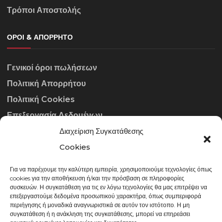
Τρόποι Αποστολής
ΌΡΟΙ & ΑΠΌΡΡΗΤΟ
Γενικοί όροι πωλήσεων
Πολιτική Απορρήτου
Πολιτική Cookies
Επεξεργασία Δεδομένων
Διαχείριση Συγκατάθεσης
ΣΤΟΙΧΕΊΑ ΕΠΙΚΟΙΝΩΝΊΑΣ
Cookies
Για να παρέχουμε την καλύτερη εμπειρία, χρησιμοποιούμε τεχνολογίες όπως
info@gowithraw.gr
cookies για την αποθήκευση ή/και την πρόσβαση σε πληροφορίες
συσκευών. Η συγκατάθεση για τις εν λόγω τεχνολογίες θα μας επιτρέψει να
24310 35062
επεξεργαστούμε δεδομένα προσωπικού χαρακτήρα, όπως συμπεριφορά
περιήγησης ή μοναδικά αναγνωριστικά σε αυτόν τον ιστότοπο. Η μη
Δευ. - Παρ. 08:00 - 20:00
συγκατάθεση ή η ανάκληση της συγκατάθεσης, μπορεί να επηρεάσει