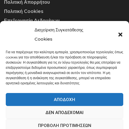
Πολιτική Απορρήτου
Πολιτική Cookies
Επεξεργασία Δεδομένων
Διαχείριση Συγκατάθεσης
ΣΤΟΙΧΕΊΑ ΕΠΙΚΟΙΝΩΝΊΑΣ
Cookies
Για να παρέχουμε την καλύτερη εμπειρία, χρησιμοποιούμε τεχνολογίες όπως
info@gowithraw.gr
cookies για την αποθήκευση ή/και την πρόσβαση σε πληροφορίες
συσκευών. Η συγκατάθεση για τις εν λόγω τεχνολογίες θα μας επιτρέψει να
24310 35062
επεξεργαστούμε δεδομένα προσωπικού χαρακτήρα, όπως συμπεριφορά
περιήγησης ή μοναδικά αναγνωριστικά σε αυτόν τον ιστότοπο. Η μη
Δευ. - Παρ. 08:00 - 20:00
συγκατάθεση ή η ανάκληση της συγκατάθεσης, μπορεί να επηρεάσει
αρνητικά ορισμένες λειτουργίες και δυνατότητες.
ΑΠΟΔΟΧΉ
ΔΕΝ ΑΠΟΔΈΧΟΜΑΙ
gowithraw.gr © 2020 | Powered by
Datech
ΠΡΟΒΟΛΉ ΠΡΟΤΙΜΉΣΕΩΝ