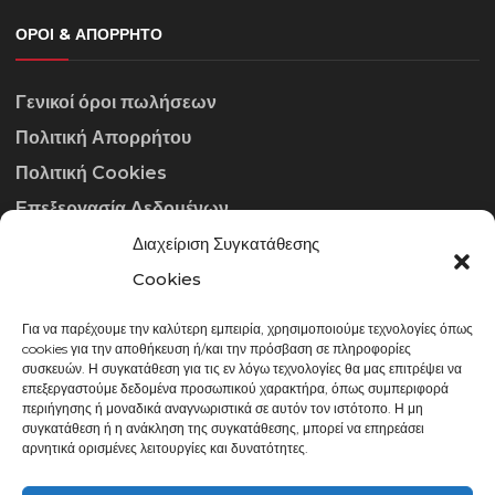
ΌΡΟΙ & ΑΠΌΡΡΗΤΟ
Γενικοί όροι πωλήσεων
Πολιτική Απορρήτου
Πολιτική Cookies
Επεξεργασία Δεδομένων
Διαχείριση Συγκατάθεσης
ΣΤΟΙΧΕΊΑ ΕΠΙΚΟΙΝΩΝΊΑΣ
Cookies
Για να παρέχουμε την καλύτερη εμπειρία, χρησιμοποιούμε τεχνολογίες όπως
info@gowithraw.gr
cookies για την αποθήκευση ή/και την πρόσβαση σε πληροφορίες
συσκευών. Η συγκατάθεση για τις εν λόγω τεχνολογίες θα μας επιτρέψει να
24310 35062
επεξεργαστούμε δεδομένα προσωπικού χαρακτήρα, όπως συμπεριφορά
περιήγησης ή μοναδικά αναγνωριστικά σε αυτόν τον ιστότοπο. Η μη
Δευ. - Παρ. 08:00 - 20:00
συγκατάθεση ή η ανάκληση της συγκατάθεσης, μπορεί να επηρεάσει
αρνητικά ορισμένες λειτουργίες και δυνατότητες.