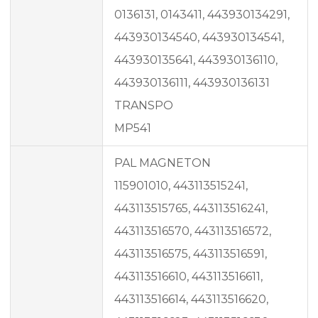
0136131, 0143411, 443930134291,
443930134540, 443930134541,
443930135641, 443930136110,
443930136111, 443930136131
TRANSPO
MP541
PAL MAGNETON
115901010, 443113515241,
443113515765, 443113516241,
443113516570, 443113516572,
443113516575, 443113516591,
443113516610, 443113516611,
443113516614, 443113516620,