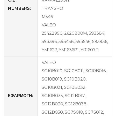
O.E
VR-PR2299H
NUMBERS:
TRANSPO
M546
VALEO
2542299C, 2620800M, 593384,
593396, 593458, 593546, 593936,
YM1627, YM1636P1, YR1607P
VALEO
SG10B010, SG10B011, SG10B016,
SG10B019, SG10B020,
SG10B031, SG10B032,
EΦΑΡΜΟΓΗ:
SG10B035, SG12B017,
SG12B030, SG12B038,
SG12B050, SG7S010, SG7S012,