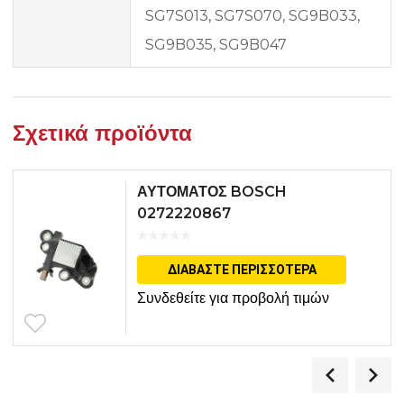
SG7S013, SG7S070, SG9B033,
SG9B035, SG9B047
Σχετικά προϊόντα
ΑΥΤΟΜΑΤΟΣ BOSCH
0272220867
ΔΙΑΒΆΣΤΕ ΠΕΡΙΣΣΌΤΕΡΑ
Συνδεθείτε για προβολή τιμών