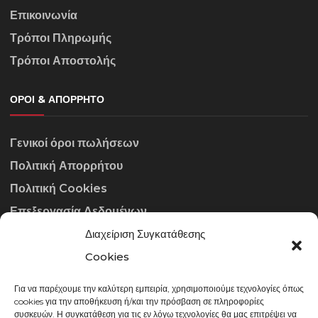
Επικοινωνία
Τρόποι Πληρωμής
Τρόποι Αποστολής
ΌΡΟΙ & ΑΠΌΡΡΗΤΟ
Γενικοί όροι πωλήσεων
Πολιτική Απορρήτου
Πολιτική Cookies
Επεξεργασία Δεδομένων
Διαχείριση Συγκατάθεσης
ΣΤΟΙΧΕΊΑ ΕΠΙΚΟΙΝΩΝΊΑΣ
Cookies
Για να παρέχουμε την καλύτερη εμπειρία, χρησιμοποιούμε τεχνολογίες όπως
info@gowithraw.gr
cookies για την αποθήκευση ή/και την πρόσβαση σε πληροφορίες
συσκευών. Η συγκατάθεση για τις εν λόγω τεχνολογίες θα μας επιτρέψει να