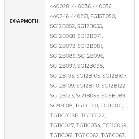
440028, 440036, 440056,
440246, 440261, FG15T050,
EΦΑΡΜΟΓΗ:
SG12B052, SG12B055,
SG12B068, SG12B071,
SG12B072, SG12B081,
SG12B089, SG12B096,
SG12B097, SG12B098,
SG12B103, SG12B105, SG12B107,
SG12B109, SG12B110, SG12B122,
SG12B123, SG9B053, SG9B089,
SG9B108, TG11C010, TG11C011,
TG11C011SP, TG11C022,
TG11C027, TG11C034, TG11C049,
TG11C061, TG11C062, TG11C063,