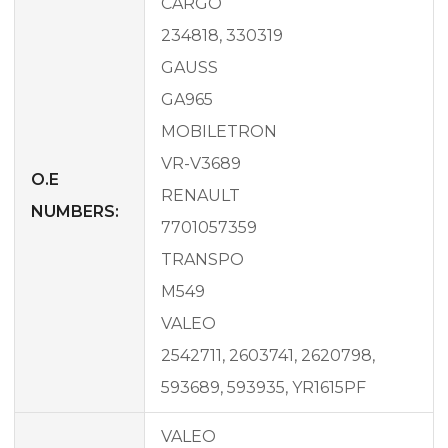
CARGO
234818, 330319
GAUSS
GA965
MOBILETRON
VR-V3689
O.E
RENAULT
NUMBERS:
7701057359
TRANSPO
M549
VALEO
2542711, 2603741, 2620798,
593689, 593935, YR1615PF
VALEO