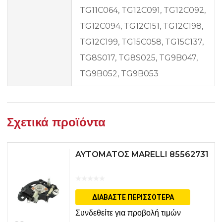
TG11C064, TG12C091, TG12C092,
TG12C094, TG12C151, TG12C198,
TG12C199, TG15C058, TG15C137,
TG8S017, TG8S025, TG9B047,
TG9B052, TG9B053
Σχετικά προϊόντα
AYTOMATOΣ MARELLI 85562731
ΔΙΑΒΆΣΤΕ ΠΕΡΙΣΣΌΤΕΡΑ
Συνδεθείτε για προβολή τιμών