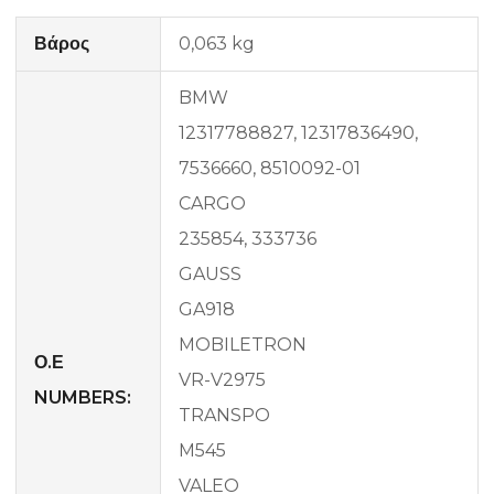
Βάρος
0,063 kg
BMW
12317788827, 12317836490,
7536660, 8510092-01
CARGO
235854, 333736
GAUSS
GA918
MOBILETRON
Ο.Ε
VR-V2975
NUMBERS:
TRANSPO
M545
VALEO