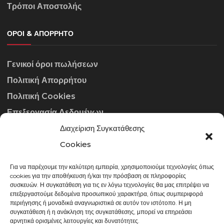
Τρόποι Αποστολής
ΌΡΟΙ & ΑΠΌΡΡΗΤΟ
Γενικοί όροι πωλήσεων
Πολιτική Απορρήτου
Πολιτική Cookies
Επεξεργασία Δεδομένων
Διαχείριση Συγκατάθεσης
ΣΤΟΙΧΕΊΑ ΕΠΙΚΟΙΝΩΝΊΑΣ
Cookies
Για να παρέχουμε την καλύτερη εμπειρία, χρησιμοποιούμε τεχνολογίες όπως
info@gowithraw.gr
cookies για την αποθήκευση ή/και την πρόσβαση σε πληροφορίες
συσκευών. Η συγκατάθεση για τις εν λόγω τεχνολογίες θα μας επιτρέψει να
24310 35062
επεξεργαστούμε δεδομένα προσωπικού χαρακτήρα, όπως συμπεριφορά
περιήγησης ή μοναδικά αναγνωριστικά σε αυτόν τον ιστότοπο. Η μη
Δευ. - Παρ. 08:00 - 20:00
συγκατάθεση ή η ανάκληση της συγκατάθεσης, μπορεί να επηρεάσει
αρνητικά ορισμένες λειτουργίες και δυνατότητες.