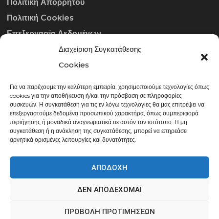
Πολιτική Απορρήτου
Πολιτική Cookies
Επεξεργασία Δεδομένων
Διαχείριση Συγκατάθεσης
ΣΤΟΙΧΕΊΑ ΕΠΙΚΟΙΝΩΝΊΑΣ
Cookies
Για να παρέχουμε την καλύτερη εμπειρία, χρησιμοποιούμε τεχνολογίες όπως
info@gowithraw.gr
cookies για την αποθήκευση ή/και την πρόσβαση σε πληροφορίες
συσκευών. Η συγκατάθεση για τις εν λόγω τεχνολογίες θα μας επιτρέψει να
24310 35062
επεξεργαστούμε δεδομένα προσωπικού χαρακτήρα, όπως συμπεριφορά
περιήγησης ή μοναδικά αναγνωριστικά σε αυτόν τον ιστότοπο. Η μη
Δευ. - Παρ. 08:00 - 20:00
συγκατάθεση ή η ανάκληση της συγκατάθεσης, μπορεί να επηρεάσει
αρνητικά ορισμένες λειτουργίες και δυνατότητες.
ΑΠΟΔΟΧΉ
ΔΕΝ ΑΠΟΔΈΧΟΜΑΙ
gowithraw.gr © 2020 | Powered by
Datech
ΠΡΟΒΟΛΉ ΠΡΟΤΙΜΉΣΕΩΝ