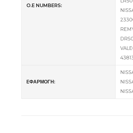
LRS0
O.E NUMBERS:
NISS
2330
REM
DRS
VAL
4381
NISSA
EΦΑΡΜΟΓΗ:
NISSA
NISSA