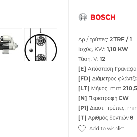
Αρ./ τρύπες:
2TRF / 1
Ισχύς, KW:
1,10 KW
Τάση, V:
12
[E]
Απόσταση Γραναζιο
[FD]
Διάμετρος φλάντζ
[LT]
Μήκος, mm:
210,
[N]
Περιστροφή:
CW
[Ρ1]
Διαστ. τρύπες, mm
[T]
Αριθμός δοντιών:
8
Add to wishlist