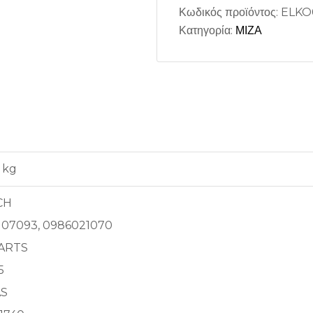
Κωδικός προϊόντος:
ELKO
Κατηγορία:
ΜΙΖΑ
 kg
CH
107093, 0986021070
ARTS
5
AS