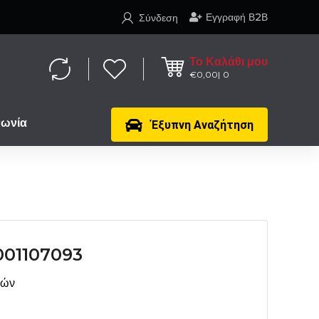
Εγγραφή Β2Β
Σύνδεση
Το Καλάθι μου
€
0,00
0
νωνία
Έξυπνη Αναζήτηση
01107093
μών