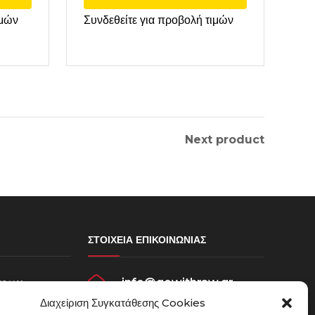
ιμών
Συνδεθείτε για προβολή τιμών
Next product
ΣΤΟΙΧΕΊΑ ΕΠΙΚΟΙΝΩΝΊΑΣ
info@gowithraw.gr
σεων
Διαχείριση Συγκατάθεσης Cookies
ου
24310 35062