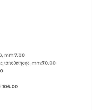
ύ, mm:
7.00
ας τοποθέτησης, mm:
70.00
50
:
106.00