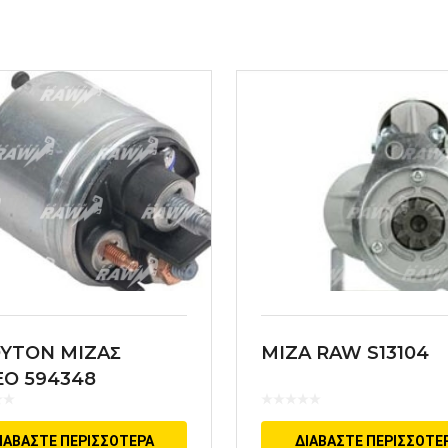
YTON MIZAΣ
MIZA RAW S13104
EO 594348
ΙΑΒΆΣΤΕ ΠΕΡΙΣΣΌΤΕΡΑ
ΔΙΑΒΆΣΤΕ ΠΕΡΙΣΣΌΤΕ