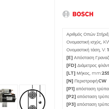
Αριθμός Οπών Στήριξ
Ονομαστική ισχύς, K
Ονομαστική τάση, V:
[E]
Απόσταση Γρανα
[FD]
Διάμετρος φλάν
[LT]
Μήκος, mm:
25
[N]
Περιστροφή:
CW
[P1]
απόσταση τρύπα
[P2]
απόσταση τρύπ
[P3]
απόσταση τρύπ