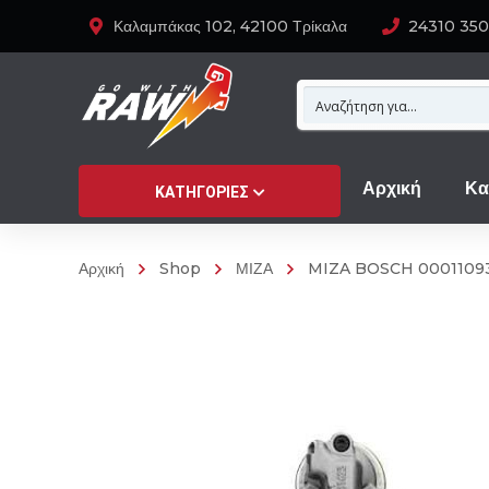
Καλαμπάκας 102, 42100 Τρίκαλα
24310 35
Αρχική
Κα
ΚΑΤΗΓΟΡΊΕΣ
Αρχική
Shop
ΜΙΖΑ
MIZA BOSCH 0001109