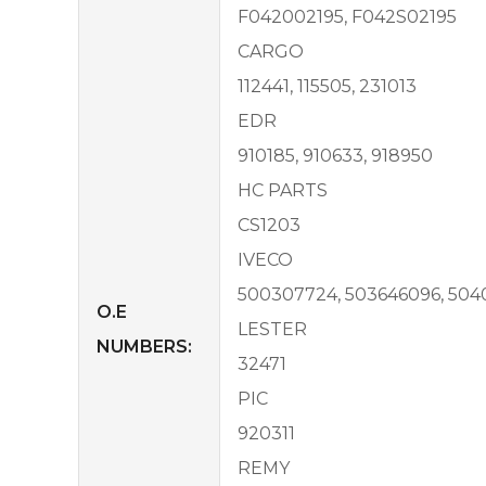
F042002195, F042S02195
CARGO
112441, 115505, 231013
EDR
910185, 910633, 918950
HC PARTS
CS1203
IVECO
500307724, 503646096, 504
O.E
LESTER
NUMBERS:
32471
PIC
920311
REMY