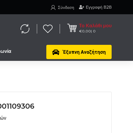
Εγγραφή Β2Β
Σύνδεση
Το Καλάθι μου
€
0,00
0
νωνία
Έξυπνη Αναζήτηση
01109306
μών