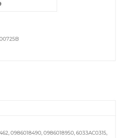
9
00725B
9462, 0986018490, 0986018950, 6033AC0315,